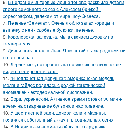
6.
В недавнем интервью Ирина тонева раскрыла детали
своего семейного союза с Алексеем брижей -
хореографом, далеким от мира шоу-бизнеса.
7.
Печенье "Земелах". Очень люблю запах корицы и
выпечку с ней - сдобные булочки, печенье.
8.
Королевская ватрушка. Мы включаем духовку на
температуру.
9.
Диана пожарская и Иван Янковский стали родителями
во второй раз.
10.
Лерчек могут отправить на новую экспертизу после
видео тренировок в зале.
11.
"Инопланетная Девушка": американская модель
Мелани гайдос родилась с редкой генетической
аномалией - эктодермальной дисплазией.
12.
Борщ украинский. Активное время готовки 30 мин +
время на отваривание бульона и настаивание.
13.
У шестилетней вари, дочери коли и Марины,
появился собственный аккаунт в социальных сетях!
14.
В Индии из-за аномальной жары сотрудники