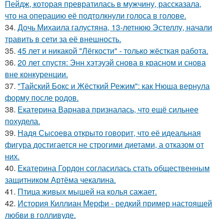
Пейдж, которая превратилась в мужчину, рассказала,
что на операцию её подтолкнули голоса в голове.
34.
Дочь Михаила галустяна, 13-летнюю Эстеллу, начали
травить в сети за её внешность.
35.
45 лет и никакой "Лёгкости" - только жёсткая работа.
36.
20 лет спустя: Энн хэтэуэй снова в красном и снова
вне конкуренции.
37.
"Тайский Бокс и Жёсткий Режим": как Нюша вернула
форму после родов.
38.
Екатерина Варнава призналась, что ещё сильнее
похудела.
39.
Надя Сысоева открыто говорит, что её идеальная
фигура достигается не строгими диетами, а отказом от
них.
40.
Екатерина Гордон согласилась стать общественным
защитником Артёма чекалина.
41.
Птица живых мышей на колья сажает.
42.
История Киллиан Мерфи - редкий пример настоящей
любви в голливуде.