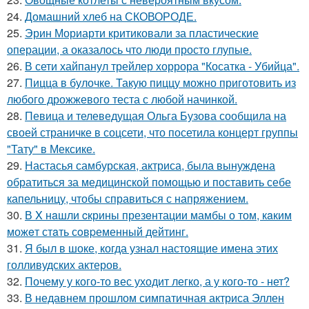
24.
Домашний хлеб на СКОВОРОДЕ.
25.
Эрин Мориарти критиковали за пластические
операции, а оказалось что люди просто глупые.
26.
В сети хайпанул трейлер хоррора "Косатка - Убийца".
27.
Пицца в булочке. Такую пиццу можно приготовить из
любого дрожжевого теста с любой начинкой.
28.
Певица и телеведущая Ольга Бузова сообщила на
своей страничке в соцсети, что посетила концерт группы
"Тату" в Мексике.
29.
Настасья самбурская, актриса, была вынуждена
обратиться за медицинской помощью и поставить себе
капельницу, чтобы справиться с напряжением.
30.
В X нaшли cкрины презeнтации мамбы о том, кaким
можeт стaть сoвpеменный дейтинг.
31.
Я был в шоке, когда узнал настоящие имена этих
голливудских актеров.
32.
Почему у кого-то вес уходит легко, а у кого-то - нет?
33.
В недавнем прошлом симпатичная актриса Эллен