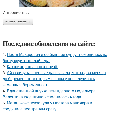
Ингредиенты:
читать дальше →
Последние обновления на сайте:
1.
Настя Макаревич и её бывший супруг поженились на
борту круизного лайнера.
2.
Как же хороша энн хэтэуэй!
3.
Айза лилуна впервые рассказала, что за два месяца
до беременности вторым сыном у неё случилась
замершая беременность.
4.
Единственной внучке легендарного модельера
Валентина юдашкина исполнилось 4 года.
5.
Меган Фокс психанула у мастера маникюра и
соединила все тренды сразу.