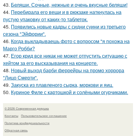
43.
Беляши. Сочные, нежные и очень вкусные беляши!
44.
Перебирала его вещи и в рюкзаке наткнулась на
пустую упаковку от каких-то таблеток.
45.
Появились новые кадры с сидни суини из третьего
сезона "Эйфории".
46.
Когда выкладываешь фото с вопросом "я похожа на
Марго Робби?
47.
Егор крид все никак не может отпустить ситуацию с
хейтом за его высказывания на концерте.
48.
Новый выход барби феррейры на промо хоррора
"Лицо Смерти".
49.
Закуска из плавленого сырка, моркови и яиц.
50.
Куриное Филе с картошкой и солёными огурчиками.
© 2026 Современная девушка
Контакты
Пользовательское соглашение
Политика конфидециальности
Обратная связь