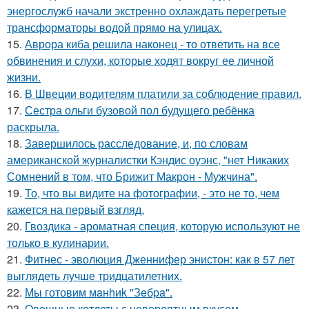
энергослужб начали экстренно охлаждать перегретые
трансформаторы водой прямо на улицах.
15.
Аврора киба решила наконец - то ответить на все
обвинения и слухи, которые ходят вокруг ее личной
жизни.
16.
В Швеции водителям платили за соблюдение правил.
17.
Сестра ольги бузовой пол будущего ребёнка
раскрыла.
18.
Завершилось расследование, и, по словам
американской журналистки Кэндис оуэнс, "нет Никаких
Сомнений в том, что Брижит Макрон - Мужчина".
19.
То, что вы видите на фотографии, - это не то, чем
кажется на первый взгляд.
20.
Гвоздика - ароматная специя, которую используют не
только в кулинарии.
21.
Фитнес - эволюция Дженнифер энистон: как в 57 лет
выглядеть лучше тридцатилетних.
22.
Мы готовим мaнhиk "Зeбpa".
23.
Овощные котлеты с невероятным вкусом.