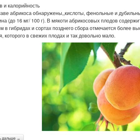
в и калорийность
таве абрикоса обнаружены,,кислоты, фенольные и дубильн
ина (до 16 мг/ 100 г). В мякоти абрикосовых плодов содержи
м в гибридах и сортах позднего сбора отмечается более вы
я, которого в свежих плодах и так довольно мало.
ь дальше →