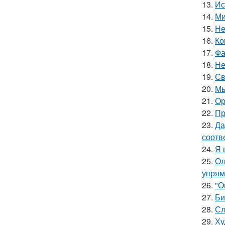
13.
Ис
14.
Ми
15.
Не
16.
Ко
17.
Фа
18.
Не
19.
Св
20.
Мы
21.
Ор
22.
Пр
23.
Да
соотв
24.
Я 
25.
Ол
упрям
26.
"О
27.
Би
28.
Сл
29.
Ху