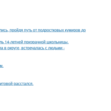
ись, пройдя путь от подростковых кумиров до
оль 14-летней призрачной школьницы.
 в округе, встречалась с людьми -
м.
итовой расстался.