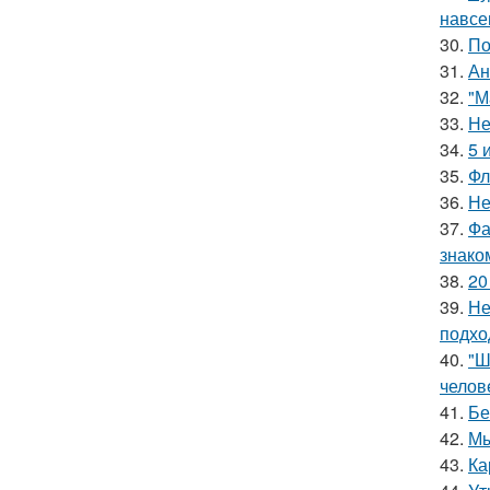
навсе
30.
По
31.
Ан
32.
"М
33.
Не
34.
5 
35.
Фл
36.
Не
37.
Фа
знако
38.
20
39.
Не
подхо
40.
"Ш
челов
41.
Бе
42.
Мы
43.
Ка