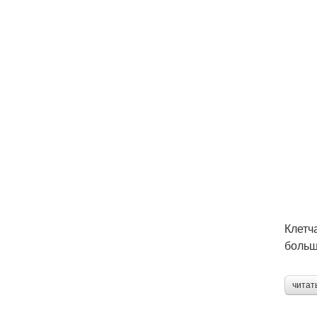
Клетч
больш
читат