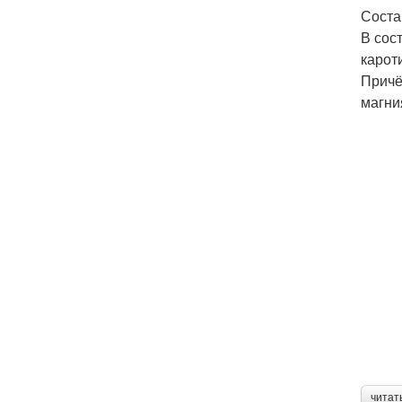
Соста
В сос
карот
Причё
магни
читат