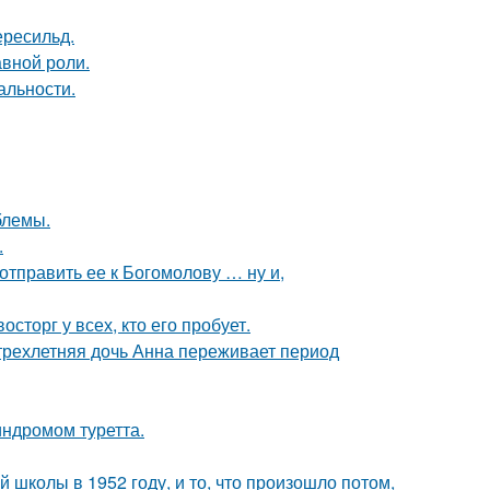
ересильд.
авной роли.
альности.
блемы.
.
отправить ее к Богомолову … ну и,
сторг у всех, кто его пробует.
 трехлетняя дочь Анна переживает период
индромом туретта.
 школы в 1952 году, и то, что произошло потом,