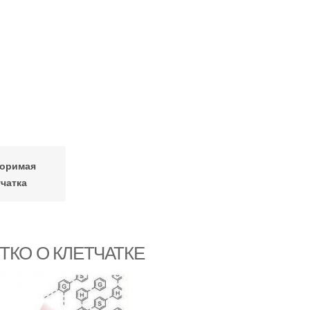
воримая
тчатка
РОТКО О КЛЕТЧАТКЕ