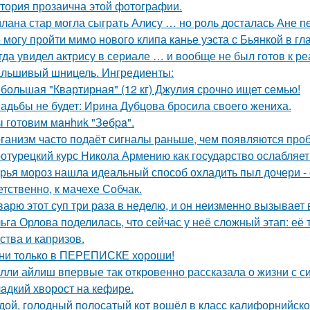
тория прозаична этой фотографии.
лана стар могла сыграть Алису … но роль досталась Ане п
 могу пройти мимо нового клипа канье уэста с Бьянкой в гл
гда увидел актрису в сериале … и вообще не был готов к ре
льшивый шницель. Ингредиенты:
большая "Квартирная" (12 кг) Джулия срочно ищет семью!
адьбы не будет: Ирина Дубцова бросила своего жениха.
 готовим мaнhиk "Зeбpa".
ганизм часто подаёт сигналы раньше, чем появляются про
отурецкий курс Никола Армению как государство ослабляет
рья мороз нашла идеальный способ охладить пыл дочери - 
етственно, к мачехе Собчак.
варю этот суп три раза в неделю, и он неизменно вызывает во
ьга Орлова поделилась, что сейчас у неё сложный этап: её
ства и капризов.
ни только в ПЕРЕПИСКЕ хороши!
лли айлиш впервые так откровенно рассказала о жизни с с
адкий хворост на кефире.
дой, голодный полосатый кот вошёл в класс калифорнийской