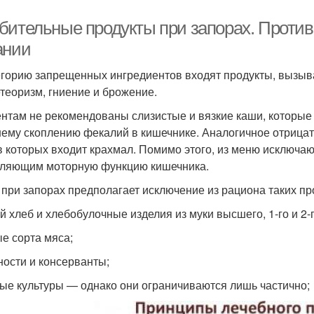
бительные продукты при запорах. Против
ании
егорию запрещенных ингредиентов входят продукты, вызыв
етеоризм, гниение и брожение.
нтам не рекомендованы слизистые и вязкие каши, которые 
ему скоплению фекалий в кишечнике. Аналогичное отрицате
в которых входит крахмал. Помимо этого, из меню исключа
ляющим моторную функцию кишечника.
 при запорах предполагает исключение из рациона таких про
й хлеб и хлебобулочные изделия из муки высшего, 1-го и 2-г
е сорта мяса;
ности и консерванты;
ые культуры — однако они ограничиваются лишь частично;