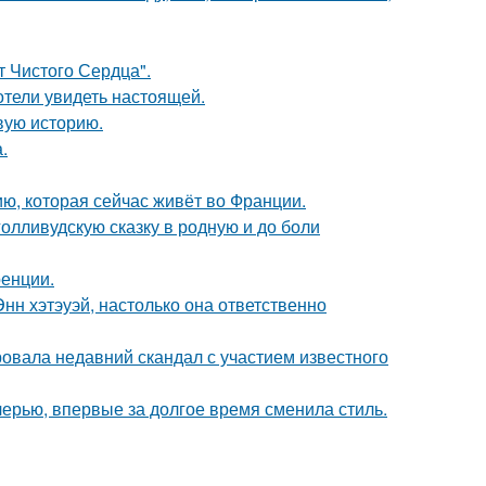
т Чистого Сердца".
отели увидеть настоящей.
овую историю.
.
ю, которая сейчас живёт во Франции.
олливудскую сказку в родную и до боли
ренции.
нн хэтэуэй, настолько она ответственно
вала недавний скандал с участием известного
черью, впервые за долгое время сменила стиль.