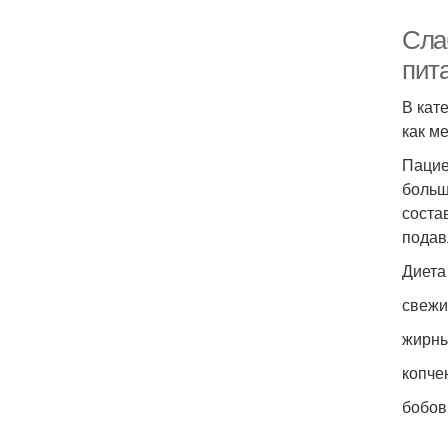
Сла
пит
В кат
как м
Пацие
больш
соста
подав
Диета
свежи
жирны
копче
бобов