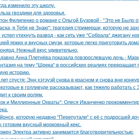
гда изменило эту школу.
льза гвоздики для здоровья.
тон Филипенко о романе с Ольгой Бузовой - "Это не Было о
аска, я Тебя не Знаю": трагедия стримерши, которую не зах
 успел утихнуть развод - как сеть уже "Собрала" джигану н
идей ярких и вкусных смузи, которые легко приготовить дома
онярд. Нежный вкус удивительно.
давно Анна Плетнёва показала повзрослевшую дочь - Мари
нтазия на тему "Шрека" в российских реалиях превращает г
мую историю.
 лет спустя: Энн хэтэуэй снова в красном и снова вне конку
которые в голливуде рассказывают, как тяжело работать с Э
дит к своим ролям.
ок и Миллионные Охваты": Олеся Иванченко прокомментиро
ека.
йонсе, которую недавно "Перепутали" с её с подросшей до
 готовим вкусный морковный кекс.
рмен Электра активно занимается благотворительностью: