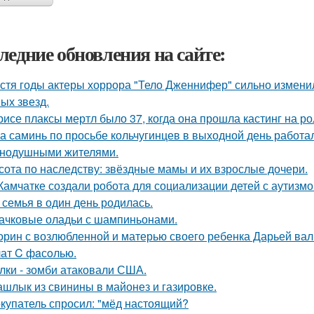
ледние обновления на сайте:
стя годы актеры хоррора "Тело Дженнифер" сильно изменил
ых звезд.
рисе плаксы мертл было 37, когда она прошла кастинг на р
а саминь по просьбе кольчугинцев в выходной день работала
нодушными жителями.
сота по наследству: звёздные мамы и их взрослые дочери.
Камчатке создали робота для социализации детей с аутизмо
 семья в один день родилась.
ачковые оладьи с шампиньонами.
орин с возлюбленной и матерью своего ребенка Дарьей вал
ат C фaсoлью.
лки - зомби атаковали США.
шлык из свинины в майонез и газировке.
купатель спросил: "мёд настоящий?