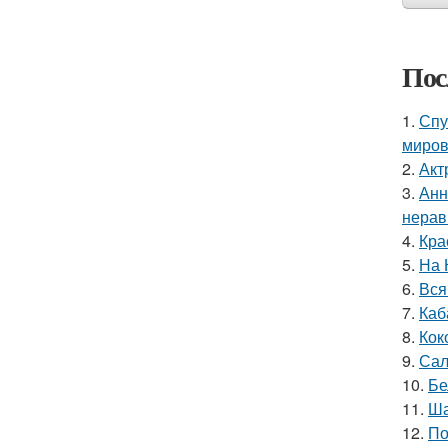
Пос
1.
Спу
миров
2.
Акт
3.
Анн
нерав
4.
Кра
5.
На 
6.
Вся
7.
Каб
8.
Кок
9.
Сал
10.
Бе
11.
Ша
12.
По