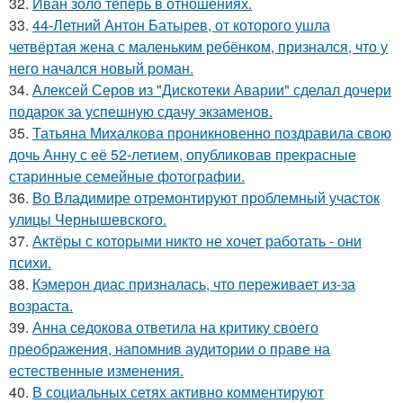
32.
Иван золо теперь в отношениях.
33.
44-Летний Антон Батырев, от которого ушла
четвёртая жена с маленьким ребёнком, признался, что у
него начался новый роман.
34.
Алексей Серов из "Дискотеки Аварии" сделал дочери
подарок за успешную сдачу экзаменов.
35.
Татьяна Михалкова проникновенно поздравила свою
дочь Анну с её 52-летием, опубликовав прекрасные
старинные семейные фотографии.
36.
Во Владимире отремонтируют проблемный участок
улицы Чернышевского.
37.
Актёры с которыми никто не хочет работать - они
психи.
38.
Кэмерон диас призналась, что переживает из-за
возраста.
39.
Анна седокова ответила на критику своего
преображения, напомнив аудитории о праве на
естественные изменения.
40.
В социальных сетях активно комментируют