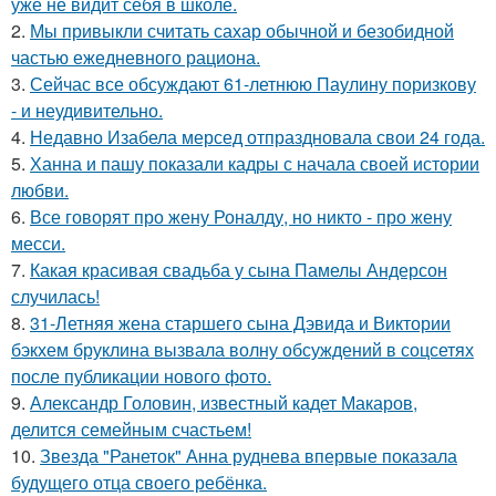
уже не видит себя в школе.
2.
Мы привыкли считать сахар обычной и безобидной
частью ежедневного рациона.
3.
Сейчас все обсуждают 61-летнюю Паулину поризкову
- и неудивительно.
4.
Недавно Изабела мерсед отпраздновала свои 24 года.
5.
Ханна и пашу показали кадры с начала своей истории
любви.
6.
Все говорят про жену Роналду, но никто - про жену
месси.
7.
Какая красивая свадьба у сына Памелы Андерсон
случилась!
8.
31-Летняя жена старшего сына Дэвида и Виктории
бэкхем бруклина вызвала волну обсуждений в соцсетях
после публикации нового фото.
9.
Александр Головин, известный кадет Макаров,
делится семейным счастьем!
10.
Звезда "Ранеток" Анна руднева впервые показала
будущего отца своего ребёнка.