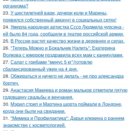
организма?
23.
У шестилетней вари, дочери коли и Марины,
появился собственный аккаунт в социальных сетях!
24.
Умерла народная артистка Ссср Людмила чурсина -
ей было 84 года, сообщили в театре российской армии.
25.
В России растет качество жизни в деревнях и селах.
26.
"Теперь Можно и Бокальчик Налить": Екатерина
Волкова с юмором поздравила всех мам с каникулами.
27.
Салат с грибами "минус 5 кг"/готовлю
сбалансированный ужин на 4 дня.
28.
Обжираться и ничего не делать - не про александра
бортич.
29.
Анастасия Макеева и роман мальков отметили пятую
годовщину свадьбы и венчания.
30.
Мэрил стрип и Мартина шорта поймали в Лондоне,
когда они были на свидании.
31.
"Мимика и Профилактика": Дарья клюкина о раннем
знакомстве с косметологией.