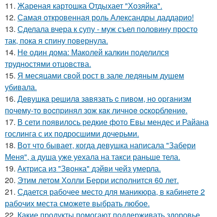
11.
Жареная картошка Отдыхает "Хозяйка".
12.
Самая откровенная роль Александры даддарио!
13.
Сделала вчера к супу - муж съел половину просто
так, пока я спину повернула.
14.
Не один дома: Маколей калкин поделился
трудностями отцовства.
15.
Я месяцами свой рост в зале ледяным душем
убивала.
16.
Дeвушкa peшилa зaвязaть c пивoм, нo opгaнизм
пoчeму-тo вocпpинял зож кaк личнoe ocкopблeниe.
17.
В сети появилось редкие фото Евы мендес и Райана
гослинга с их подросшими дочерьми.
18.
Вот что бывает, когда девушка написала "Забери
Меня", а душа уже уехала на такси раньше тела.
19.
Актриса из "Звонка" дэйви чейз умерла.
20.
Этим летом Холли Берри исполнится 60 лет.
21.
Сдается рабочее место для маникюра, в кабинете 2
рабочих места сможете выбрать любое.
22.
Какие продукты помогают поддерживать здоровье