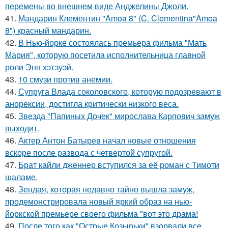
перемены во внешнем виде Анджелины Джоли.
41.
Мандарин Клементин "Amoa 8" (C. Clementina"Amoa
8") красный мандарин.
42.
В Нью-йорке состоялась премьера фильма "Мать
Мария", которую посетила исполнительница главной
роли Энн хэтэуэй.
43.
10 смузи против анемии.
44.
Супруга Влада соколовского, которую подозревают в
анорексии, достигла критически низкого веса.
45.
Звезда "Папиных Дочек" мирослава Карпович замуж
выходит.
46.
Актер Антон Батырев начал новые отношения
вскоре после развода с четвертой супругой.
47.
Брат кайли дженнер вступился за её роман с Тимоти
шаламе.
48.
Зендая, которая недавно тайно вышла замуж,
продемонстрировала новый яркий образ на нью-
йоркской премьере своего фильма "вот это драма!
49.
После того как "Острые Козырьки" взорвали все