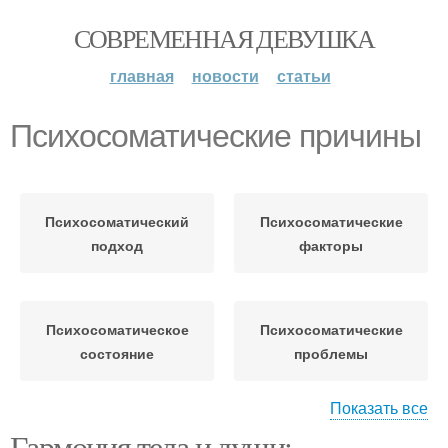
СОВРЕМЕННАЯ ДЕВУШКА
главная
новости
статьи
Психосоматические причины
Психосоматический
Психосоматические
подход
факторы
Психосоматическое
Психосоматические
состояние
проблемы
Показать все
Гармония тела и души:
Психосоматические