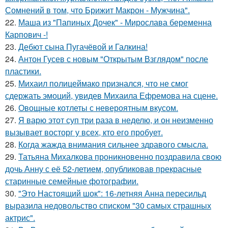
Сомнений в том, что Брижит Макрон - Мужчина".
22.
Маша из "Папиных Дочек" - Мирослава беременна
Карпович -!
23.
Дебют сына Пугачёвой и Галкина!
24.
Антон Гусев с новым "Открытым Взглядом" после
пластики.
25.
Михаил полицеймако признался, что не смог
сдержать эмоций, увидев Михаила Ефремова на сцене.
26.
Овощные котлеты с невероятным вкусом.
27.
Я варю этот суп три раза в неделю, и он неизменно
вызывает восторг у всех, кто его пробует.
28.
Когда жажда внимания сильнее здравого смысла.
29.
Татьяна Михалкова проникновенно поздравила свою
дочь Анну с её 52-летием, опубликовав прекрасные
старинные семейные фотографии.
30.
"Это Настоящий шок": 16-летняя Анна пересильд
выразила недовольство списком "30 самых страшных
актрис".