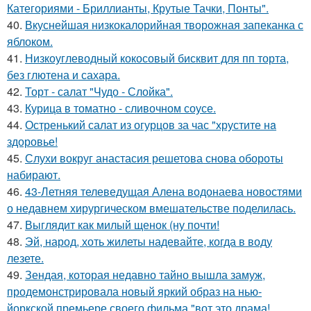
Категориями - Бриллианты, Крутые Тачки, Понты".
40.
Вкуснейшая низкокалорийная творожная запеканка с
яблоком.
41.
Низкоуглеводный кокосовый бисквит для пп торта,
без глютена и сахара.
42.
Торт - салат "Чудо - Слойка".
43.
Курица в томатно - сливочном соусе.
44.
Остренький салат из огурцов за час "хрустите нa
здоровье!
45.
Слухи вокруг анастасия решетова снова обороты
набирают.
46.
43-Летняя телеведущая Алена водонаева новостями
о недавнем хирургическом вмешательстве поделилась.
47.
Выглядит как милый щенок (ну почти!
48.
Эй, народ, хоть жилеты надевайте, когда в воду
лезете.
49.
Зендая, которая недавно тайно вышла замуж,
продемонстрировала новый яркий образ на нью-
йоркской премьере своего фильма "вот это драма!