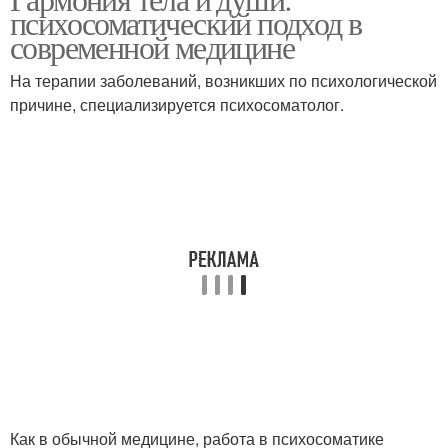
психосоматический подход в
состояние
проблемы
современной медицине
На терапии заболеваний, возникших по психологической
Психосоматические
Подход от
причине, специализируется психосоматолог.
причины
традиционного лечения
Психосоматические
заболевания
Как в обычной медицине, работа в психосоматике