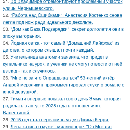
31.
Во Владимире отремонтируют проблемный участок
улицы Чернышевского.
32.
"Работа над Ошибками": Анастасия Костенко снова
легла под нож ради идеального декольте.
33.
"Дом как База Подзарядки": секрет долголетия ови в
эпоху выгорания.
34.
Йодная сетка - тот самый "Домашний Лайфхак" из
детства, о котором слышал почти каждый.
35.
Учительница анатомии заявила, что придет в
купальнике на урок, и ученики не смогут отвести от неё
взгляд - так и случилось.
36.
"Мне не за что Оправдываться" 53-летний актёр
Андрей мерзликин прокомментировал слухи о романе с
юной девушкой.
37.
Тимати впервые показал свою дочь Эмму, которая
родилась в августе 2025 года в отношениях с
Валентиной.
38.
2015 год стал переломным для Джима Керри.
39.
Лена катина о муже - миллионере: "Он Мыслит