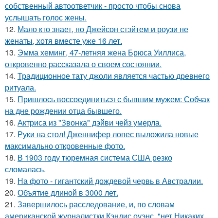
собственный автоответчик - просто чтобы снова
услышать голос жены.
12.
Мало кто знает, но Джейсон стэйтем и роузи не
женаты, хотя вместе уже 16 лет.
13.
Эмма хеминг, 47-летняя жена Брюса Уиллиса,
откровенно рассказала о своем состоянии.
14.
Традиционное тату джоли является частью древнего
ритуала.
15.
Пришлось воссоединиться с бывшим мужем: Собчак
на дне рождении отца бывшего.
16.
Актриса из "Звонка" дэйви чейз умерла.
17.
Руки на стол! Дженнифер лопес выложила новые
максимально откровенные фото.
18.
В 1903 году тюремная система США резко
сломалась.
19.
На фото - гигантский дождевой червь в Австралии.
20.
Объятие длиной в 3000 лет.
21.
Завершилось расследование, и, по словам
американской журналистки Кэндис оуэнс, "нет Никаких