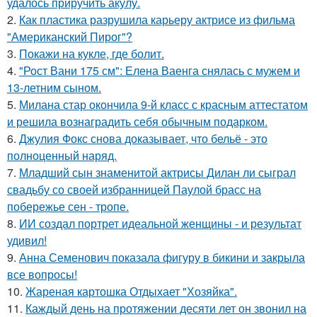
удалось приручить акулу.
2.
Как пластика разрушила карьеру актрисе из фильма
"Американский Пирог"?
3.
Покажи на кукле, где болит.
4.
"Рост Вани 175 см": Елена Ваенга снялась с мужем и
13-летним сыном.
5.
Милана стар окончила 9-й класс с красным аттестатом
и решила вознаградить себя обычным подарком.
6.
Джулия Фокс снова доказывает, что бельё - это
полноценный наряд.
7.
Младший сын знаменитой актрисы Дилан ли сыграл
свадьбу со своей избранницей Паулой брасс на
побережье сен - тропе.
8.
ИИ создал портрет идеальной женщины - и результат
удивил!
9.
Анна Семенович показала фигуру в бикини и закрыла
все вопросы!
10.
Жареная картошка Отдыхает "Хозяйка".
11.
Каждый день на протяжении десяти лет он звонил на