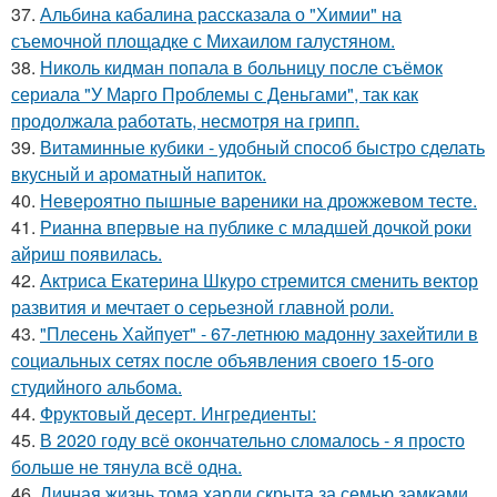
37.
Альбина кабалина рассказала о "Химии" на
съемочной площадке с Михаилом галустяном.
38.
Николь кидман попала в больницу после съёмок
сериала "У Марго Проблемы с Деньгами", так как
продолжала работать, несмотря на грипп.
39.
Витаминные кубики - удобный способ быстро сделать
вкусный и ароматный напиток.
40.
Невероятно пышные вареники на дрожжевом тесте.
41.
Рианна впервые на публике с младшей дочкой роки
айриш появилась.
42.
Актриса Екатерина Шкуро стремится сменить вектор
развития и мечтает о серьезной главной роли.
43.
"Плесень Хайпует" - 67-летнюю мадонну захейтили в
социальных сетях после объявления своего 15-ого
студийного альбома.
44.
Фруктовый десерт. Ингредиенты:
45.
В 2020 году всё окончательно сломалось - я просто
больше не тянула всё одна.
46.
Личная жизнь тома харди скрыта за семью замками.