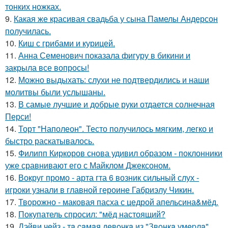
тонких ножках.
9.
Какая же красивая свадьба у сына Памелы Андерсон
получилась.
10.
Киш с грибами и курицей.
11.
Анна Семенович показала фигуру в бикини и
закрыла все вопросы!
12.
Можно выдыхать: слухи не подтвердились и наши
молитвы были услышаны.
13.
В самые лучшие и добрые руки отдается солнечная
Перси!
14.
Торт "Наполеон". Тесто получилось мягким, легко и
быстро раскатывалось.
15.
Филипп Киркоров снова удивил образом - поклонники
уже сравнивают его с Майклом Джексоном.
16.
Вокруг промо - арта гта 6 возник сильный слух -
игроки узнали в главной героине Габриэлу Чикин.
17.
Творожно - маковая пасха с цедрой апельсина&мёд.
18.
Покупатель спросил: "мёд настоящий?
19.
Дэйви чeйз - тa caмaя дeвoчкa из "Звoнкa умepлa".