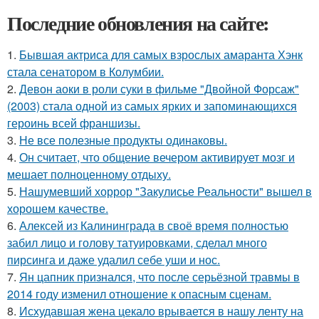
Последние обновления на сайте:
1.
Бывшая актриса для самых взрослых амаранта Хэнк
стала сенатором в Колумбии.
2.
Девон аоки в роли суки в фильме "Двойной Форсаж"
(2003) стала одной из самых ярких и запоминающихся
героинь всей франшизы.
3.
Не все полезные продукты одинаковы.
4.
Он считает, что общение вечером активирует мозг и
мешает полноценному отдыху.
5.
Нашумевший хоррор "Закулисье Реальности" вышел в
хорошем качестве.
6.
Алексей из Калининграда в своё время полностью
забил лицо и голову татуировками, сделал много
пирсинга и даже удалил себе уши и нос.
7.
Ян цапник признался, что после серьёзной травмы в
2014 году изменил отношение к опасным сценам.
8.
Исхудавшая жена цекало врывается в нашу ленту на