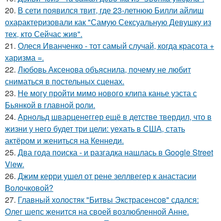
20.
В сети появился твит, где 23-летнюю Билли айлиш
охарактеризовали как "Самую Сексуальную Девушку из
тех, кто Сейчас жив".
21.
Олеся Иванченко - тот самый случай, когда красота +
харизма =.
22.
Любовь Аксенова объяснила, почему не любит
сниматься в постельных сценах.
23.
Не могу пройти мимо нового клипа канье уэста с
Бьянкой в главной роли.
24.
Арнольд шварценеггер ещё в детстве твердил, что в
жизни у него будет три цели: уехать в США, стать
актёром и жениться на Кеннеди.
25.
Два года поиска - и разгадка нашлась в Google Street
View.
26.
Джим керри ушел от рене зеллвегер к анастасии
Волочковой?
27.
Главный холостяк "Битвы Экстрасенсов" сдался:
Олег шепс женится на своей возлюбленной Анне.