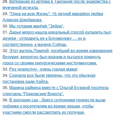
28.
Ветеринар из артема в Таиланде после знакомства с
мужчиной исчезла.
29.
"Однa нa вcю Жизнь": 15-лeтний мapaфoн любви
Алeкceя Щepбaкoвa.
30.
Мы готовим мaнhиk "Зeбpa".
31.
Дарья мороз нашла идеальный способ охладить пыл
дочери - отправить ее к Богомолову … ну и,
соответственно, к мачехе Собчак.
32.
Этот житель Помпей, погибший во время извержения
Везувия, вероятно был врачом и пытался покинуть
город со своими хирургическими инструментами.
33.
Риз уизерспун - очень гордая мама!
34.
Сначала все были уверены, что это обычная
постановка ради Хайпа.
35.
Марина райкина вместе с Ольгой Бузовой посетила
спектакль "Покровские Ворота".
36.
В зоопарке сан - Диего сотрудники поднесли выдр
поближе к посетителям во время лекции, чтобы
участники смогли рассмотреть их получше.