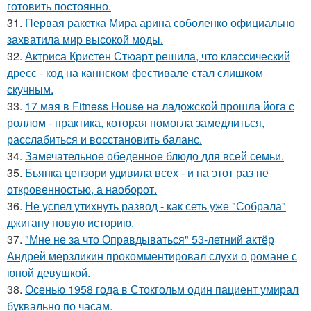
готовить постоянно.
31.
Первая ракетка Мира арина соболенко официально
захватила мир высокой моды.
32.
Актриса Кристен Стюарт решила, что классический
дресс - код на каннском фестивале стал слишком
скучным.
33.
17 мая в Fitness House на ладожской прошла йога с
роллом - практика, которая помогла замедлиться,
расслабиться и восстановить баланс.
34.
Замечательное обеденное блюдо для всей семьи.
35.
Бьянка цензори удивила всех - и на этот раз не
откровенностью, а наоборот.
36.
Не успел утихнуть развод - как сеть уже "Собрала"
джигану новую историю.
37.
"Мне не за что Оправдываться" 53-летний актёр
Андрей мерзликин прокомментировал слухи о романе с
юной девушкой.
38.
Осенью 1958 года в Стокгольм один пациент умирал
буквально по часам.