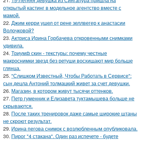
21.
15-Летняя девушка из Сингапура пришла на
открытый кастинг в модельное агентство вместе с
мамой.
22.
Джим керри ушел от рене зеллвегер к анастасии
Волочковой?
23.
Актриса Ирина Горбачева откровенными снимками
удивила.
24.
Триумф скин - текстуры: почему честные
макроснимки звезд без ретуши восхищают мир больше
глянца.
25.
"Слишком Известный, Чтобы Работать в Сервисе":
сын децла Антоний толмацкий живет за счет девушки.
26.
Магазин, в котором живут тысячи оттенков.
27.
Петр гуменник и Елизавета туктамышева больше не
скрываются.
28.
После таких тренировок даже самые широкие штаны
не скроют результат.
29.
Ирина пегова снимок с возлюбленным опубликовала.
30.
Пирог "4 стaкана". Один раз испечете - будете