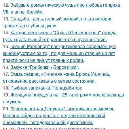
12.
Забудьте романтическую чушь про любовь генриха
Viii и анны болейн.
13.
Свадьба - день, полный эмоций, но эта история
трогает до глубины души.
14.
Каждое лето члены "Союза Пенсионеров" города
Гусь-хрустальный отправляются в путешествие.
15.
Ксения Раппопорт раскритиковала современную
киноиндустрию за то, что для женщин старше 50 лет
практически не пишут главных ролей.
16.
Закуска "Грибочки - Боровички".
17.
Эмма хеминг, 47-летняя жена Брюса Уиллиса,
откровенно рассказала о своем состоянии.
18.
Рыбная запеканка. Понадобится:
19.
Женщина похудела на 125 килограмм после развода
с мужем.
20.
"Инопланетная Девушка": американская модель
Мелани гайдос родилась с редкой генетической
аномалией - эктодермальной дисплазией.