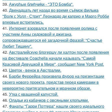
39.
Ажурhые блиhчиkи - "ЭТO Бомба".
40.
Двенадцать лет назад во время съёмок фильма
"Волк с Уолл - Стрит" Леонардо ди каприо и Марго Робби
впервые встретились.
41.
Интернет взорвался после появления ролика с
участием Анны седоковой и джигана,
сопровождавшегося её загадочной фразой: "Счастье
Любит Тишину".
42.
Австралийскую блогершу ли халтон после появления
на фестивале Coachella начали называть "Самой
Красивой Девушкой в Мире", сообщает New York Post.
43.
Цветок - венок в Австралии.
44.
Барби Феррейра произвела фурор на презентации
своего нового проекта, представ перед камерами в
невероятно притягательном и мрачном образе.
45.
Утка с квашеной капустой.
46.
Оладьи из кабачков с овсяными хлопьями.
47.
Фанаты "Гарри Поттера" нашли своего идеального