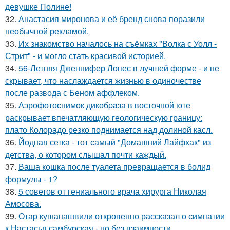
девушке Полине!
32.
Анастасия миронова и её бренд снова поразили
необычной рекламой.
33.
Их знакомство началось на съёмках "Волка с Уолл -
Стрит" - и могло стать красивой историей.
34.
56-Летняя Дженнифер Лопес в лучшей форме - и не
скрывает, что наслаждается жизнью в одиночестве
после развода с Беном аффлеком.
35.
Аэрофотоснимок дикобpaза в восточной юте
раскрывает впечатляющую геологическую границу:
плато Колорадо резко поднимается над долиной касл.
36.
Йодная сетка - тот самый "Домашний Лайфхак" из
детства, о котором слышал почти каждый.
37.
Ваша кошка после туалета превращается в болид
формулы - 1?
38.
5 советов от гениального врача хирурга Николая
Амосова.
39.
Отар кушанашвили откровенно рассказал о симпатии
к Настасья самбурская - но без взаимности.