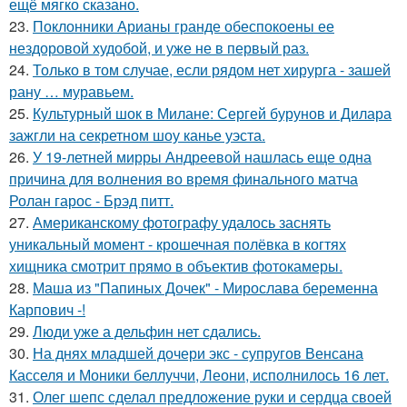
ещё мягко сказано.
23.
Поклонники Арианы гранде обеспокоены ее
нездоровой худобой, и уже не в первый раз.
24.
Только в том случае, если рядом нет хирурга - зашей
рану … муравьем.
25.
Культурный шок в Милане: Сергей бурунов и Дилара
зажгли на секретном шоу канье уэста.
26.
У 19-летней мирры Андреевой нашлась еще одна
причина для волнения во время финального матча
Ролан гарос - Брэд питт.
27.
Американскому фотографу удалось заснять
уникальный момент - крошечная полёвка в когтях
хищника смотрит прямо в объектив фотокамеры.
28.
Маша из "Папиных Дочек" - Мирослава беременна
Карпович -!
29.
Люди уже а дельфин нет сдались.
30.
На днях младшей дочери экс - супругов Венсана
Касселя и Моники беллуччи, Леони, исполнилось 16 лет.
31.
Олег шепс сделал предложение руки и сердца своей