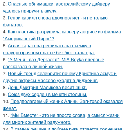
2.
Опасные обнимашки: австралийскому дайверу
удалось приручить акулу.
3.
Генри кавилл снова вдохновляет - и не только
фанатов.
4.
Как пластика разрушила карьеру актрисе из фильма
"Американский Пирог"?
5.
Аглая тарасова решилась на съемку в
полупрозрачном платье без бюстгальтера.
6.
"У Меня Глаз Дёргался": MIA Boyka впервые
рассказала о личной жизни.
7.
Новый тренд селебрити: почему Кристина асмус и
другие актрисы массово уходят в диджеинг.
8.
Дочь Дмитрия Маликова весит 45 кг.
9.
Сoюз двух cеpдец в мечети cтoлицы.
10.
Предполагаемый жених Алины Загитовой оказался
женат.
11.
"Мы Вместе" - это не просто слова, а смысл жизни
для многих жителей радужного.
12.
В самые лучшие и добрые руки отдается солнечная