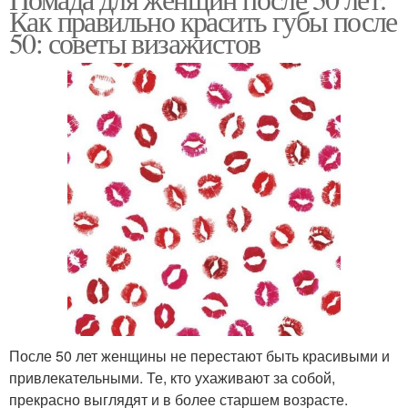
Яркая помада
Светлая помада
Как правильно красить губы после
50: советы визажистов
Бежевая помада
Помада для губ
Губная помада
Помады для женщин
Помада в итоге
Помада для увеличения
После 50 лет женщины не перестают быть красивыми и
привлекательными. Те, кто ухаживают за собой,
Помада для брюнеток
Помада для мужчин
прекрасно выглядят и в более старшем возрасте.