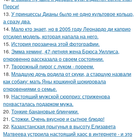
Перси!
13.
У принцессы Дианы было не одно культовое кольцо,
а сразу два.
14.
Мало кто знает, но в 2005 году Леонардо ди каприо
отсидел модель, которая напала на него.
15.
История прозаична этой фотографии.
16.
Эмма хеминг, 47-летняя жена Брюса Уиллиса,
откровенно рассказала о своем состоянии.
17.
Творожный пирог с луком - пореем.
18.
Младшую дочь родила от скуки, а старшую назвали
как собаку: мать Яны кошкиной шокировала
откровениями о семье.
19.
Настоящий мужской сюрприз: стриженова
похвасталась подарком мужа.
20.
Тонкие банановые блинчики.
21.
Стожки. Очень вкусное и сытное блюдо!
22.
Казахстанская прыгунья в высоту Елизавета
Матвеева устроила настоящий хаос в интернете - и это