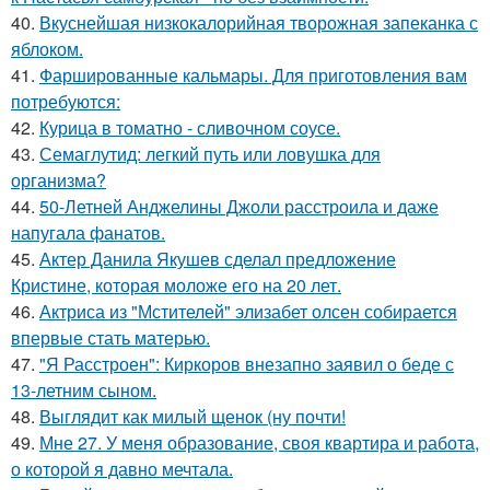
40.
Вкуснейшая низкокалорийная творожная запеканка с
яблоком.
41.
Фаршированные кальмары. Для приготовления вам
потребуются:
42.
Курица в томатно - сливочном соусе.
43.
Семаглутид: легкий путь или ловушка для
организма?
44.
50-Летней Анджелины Джоли расстроила и даже
напугала фанатов.
45.
Актер Данила Якушев сделал предложение
Кристине, которая моложе его на 20 лет.
46.
Актриса из "Мстителей" элизабет олсен собирается
впервые стать матерью.
47.
"Я Расстроен": Киркоров внезапно заявил о беде с
13-летним сыном.
48.
Выглядит как милый щенок (ну почти!
49.
Мне 27. У меня образование, своя квартира и работа,
о которой я давно мечтала.