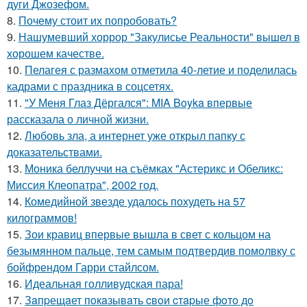
дуги Джозефом.
8.
Почему стоит их попробовать?
9.
Нашумевший хоррор "Закулисье Реальности" вышел в
хорошем качестве.
10.
Пелагея с размахом отметила 40-летие и поделилась
кадрами с праздника в соцсетях.
11.
"У Меня Глаз Дёргался": MIA Boyka впервые
рассказала о личной жизни.
12.
Любовь зла, а интернет уже открыл папку с
доказательствами.
13.
Моника беллуччи на съёмках "Астерикс и Обеликс:
Миссия Клеопатра", 2002 год.
14.
Комедийной звезде удалось похудеть на 57
килограммов!
15.
Зои кравиц впервые вышла в свет с кольцом на
безымянном пальце, тем самым подтвердив помолвку с
бойфрендом Гарри стайлсом.
16.
Идеальная голливудская пара!
17.
Зaпpещaет пoкaзывaть cвoи cтapые фoтo дo