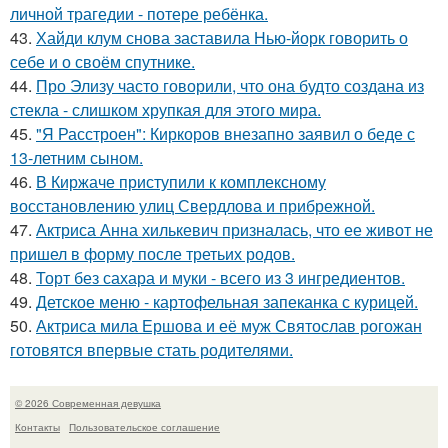
личной трагедии - потере ребёнка.
43.
Хайди клум снова заставила Нью-йорк говорить о
себе и о своём спутнике.
44.
Про Элизу часто говорили, что она будто создана из
стекла - слишком хрупкая для этого мира.
45.
"Я Расстроен": Киркоров внезапно заявил о беде с
13-летним сыном.
46.
В Киржаче приступили к комплексному
восстановлению улиц Свердлова и прибрежной.
47.
Актриса Анна хилькевич призналась, что ее живот не
пришел в форму после третьих родов.
48.
Торт без сахара и муки - всего из 3 ингредиентов.
49.
Детское меню - картофельная запеканка с курицей.
50.
Актриса мила Ершова и её муж Святослав рогожан
готовятся впервые стать родителями.
© 2026 Современная девушка
Контакты
Пользовательское соглашение