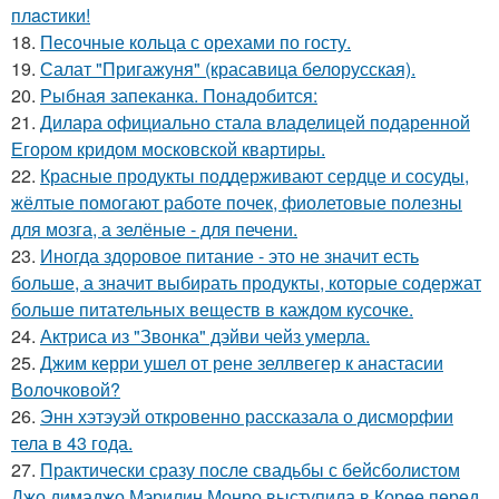
плacтики!
18.
Песочные кольца с орехами по госту.
19.
Салат "Пригажуня" (красавица белорусская).
20.
Рыбная запеканка. Понадобится:
21.
Дилара официально стала владелицей подаренной
Егором кридом московской квартиры.
22.
Красные продукты поддерживают сердце и сосуды,
жёлтые помогают работе почек, фиолетовые полезны
для мозга, а зелёные - для печени.
23.
Иногда здоровое питание - это не значит есть
больше, а значит выбирать продукты, которые содержат
больше питательных веществ в каждом кусочке.
24.
Актриса из "Звонка" дэйви чейз умерла.
25.
Джим керри ушел от рене зеллвегер к анастасии
Волочковой?
26.
Энн хэтэуэй откровенно рассказала о дисморфии
тела в 43 года.
27.
Практически сразу после свадьбы с бейсболистом
Джо димаджо Мэрилин Монро выступила в Корее перед