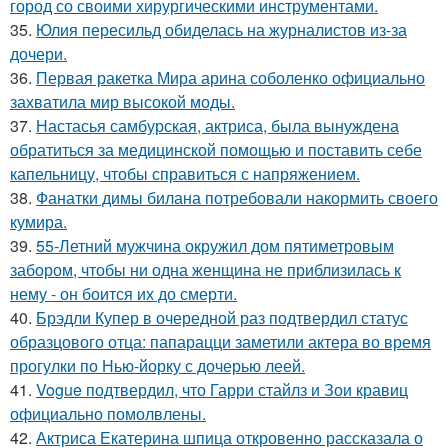
город со своими хирургическими инструментами.
35.
Юлия пересильд обиделась на журналистов из-за
дочери.
36.
Первая ракетка Мира арина соболенко официально
захватила мир высокой моды.
37.
Настасья самбурская, актриса, была вынуждена
обратиться за медицинской помощью и поставить себе
капельницу, чтобы справиться с напряжением.
38.
Фанатки димы билана потребовали накормить своего
кумира.
39.
55-Летний мужчина окружил дом пятиметровым
забором, чтобы ни одна женщина не приблизилась к
нему - он боится их до смерти.
40.
Брэдли Купер в очередной раз подтвердил статус
образцового отца: папарацци заметили актера во время
прогулки по Нью-йорку с дочерью леей.
41.
Vogue подтвердил, что Гарри стайлз и Зои кравиц
официально помолвлены.
42.
Актриса Екатерина шпица откровенно рассказала о