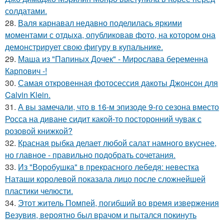
солдатами.
28.
Валя карнавал недавно поделилась яркими
моментами с отдыха, опубликовав фото, на котором она
демонстрирует свою фигуру в купальнике.
29.
Маша из "Папиных Дочек" - Мирослава беременна
Карпович -!
30.
Самая откровенная фотосессия дакоты Джонсон для
Calvin Klein.
31.
А вы замечали, что в 16-м эпизоде 9-го сезона вместо
Росса на диване сидит какой-то посторонний чувак с
розовой книжкой?
32.
Красная рыбка делает любой салат намного вкуснее,
но главное - правильно подобрать сочетания.
33.
Из "Воробушка" в прекрасного лебедя: невестка
Наташи королевой показала лицо после сложнейшей
пластики челюсти.
34.
Этот житель Помпей, погибший во время извержения
Везувия, вероятно был врачом и пытался покинуть