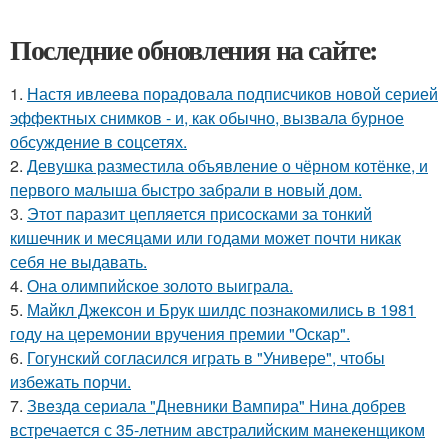
Последние обновления на сайте:
1.
Настя ивлеева порадовала подписчиков новой серией
эффектных снимков - и, как обычно, вызвала бурное
обсуждение в соцсетях.
2.
Девушка разместила объявление о чёрном котёнке, и
первого малыша быстро забрали в новый дом.
3.
Этот паразит цепляется присосками за тонкий
кишечник и месяцами или годами может почти никак
себя не выдавать.
4.
Она олимпийское золото выиграла.
5.
Майкл Джексон и Брук шилдс познакомились в 1981
году на церемонии вручения премии "Оскар".
6.
Гогунский согласился играть в "Универе", чтобы
избежать порчи.
7.
Звeздa сериала "Дневники Вампира" Нина добрев
встречается с 35-летним австралийским манекенщиком