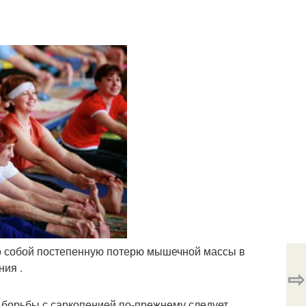
го собой постепенную потерю мышечной массы в
ния .
⇨
борьбы с саркопенией по-прежнему следует