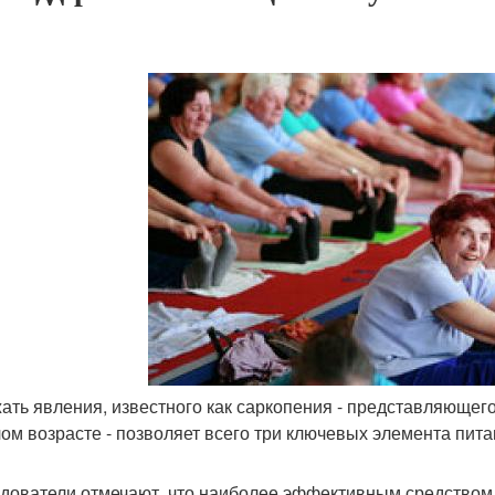
ать явления, известного как саркопения - представляюще
ом возрасте - позволяет всего три ключевых элемента пита
дователи отмечают, что наиболее эффективным средством 