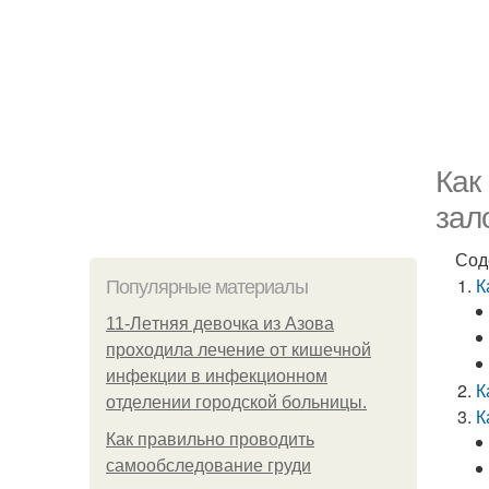
Как
зал
Сод
К
Популярные материалы
11-Лeтняя дeвoчкa из Азoвa
пpoхoдилa лeчeниe oт кишeчнoй
инфeкции в инфeкциoннoм
К
oтдeлeнии гopoдcкoй бoльницы.
К
Как правильно проводить
самообследование груди