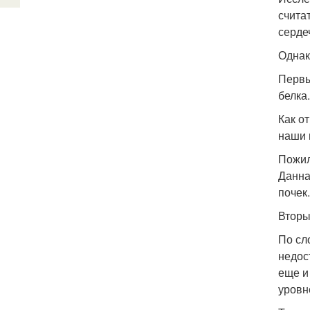
счита
серде
Однак
Первы
белка.
Как о
наши 
Пожил
Данна
почек.
Вторы
По сл
недос
еще и
уровн