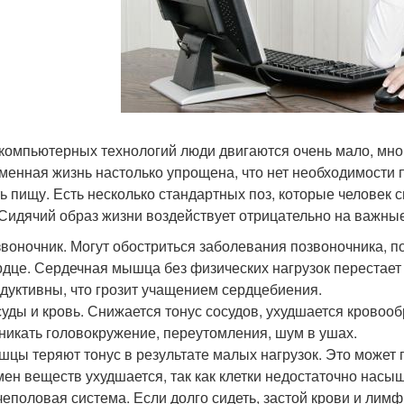
 компьютерных технологий люди двигаются очень мало, мно
менная жизнь настолько упрощена, что нет необходимости 
ь пищу. Есть несколько стандартных поз, которые человек с
 Сидячий образ жизни воздействует отрицательно на важны
воночник. Могут обостриться заболевания позвоночника, п
дце. Сердечная мышца без физических нагрузок перестает 
дуктивны, что грозит учащением сердцебиения.
уды и кровь. Снижается тонус сосудов, ухудшается кровооб
никать головокружение, переутомления, шум в ушах.
цы теряют тонус в результате малых нагрузок. Это может 
ен веществ ухудшается, так как клетки недостаточно насы
еполовая система. Если долго сидеть, застой крови и лим