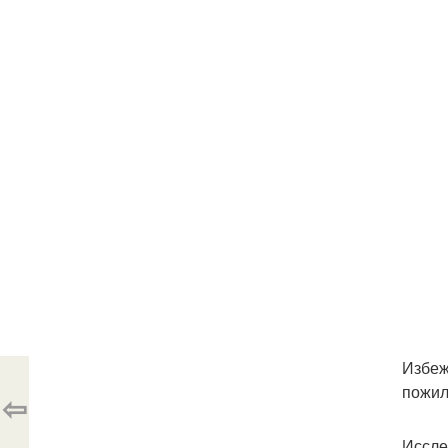
Избеж
пожил
⇦
Иссле