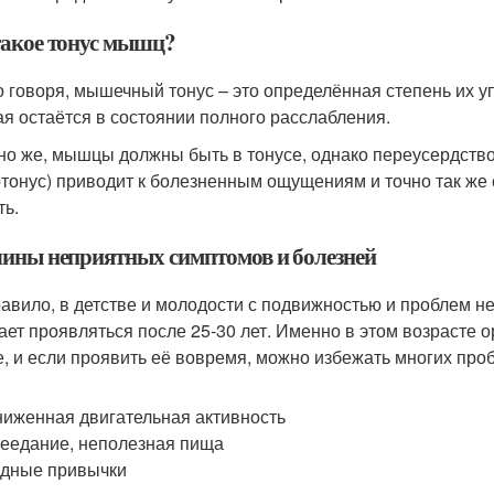
такое тонус мышц?
о говоря, мышечный тонус – это определённая степень их у
ая остаётся в состоянии полного расслабления.
но же, мышцы должны быть в тонусе, однако переусердств
ртонус) приводит к болезненным ощущениям и точно так же 
ть.
ины неприятных симптомов и болезней
равило, в детстве и молодости с подвижностью и проблем 
ает проявляться после 25-30 лет. Именно в этом возрасте 
е, и если проявить её вовремя, можно избежать многих про
иженная двигательная активность
еедание, неполезная пища
дные привычки