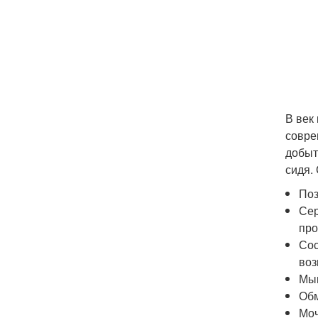
В век
совре
добыт
сидя.
Поз
Сер
про
Сос
воз
Мыш
Обм
Моч