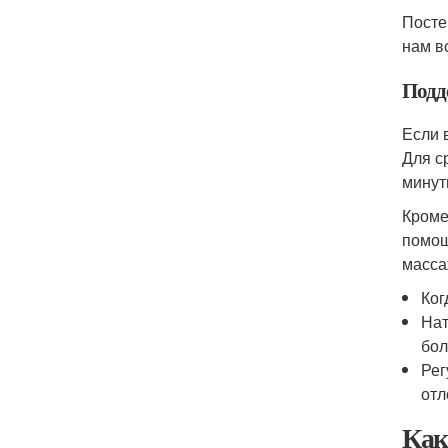
Посте
нам в
Подд
Если 
Для с
минут
Кроме
помощ
масса
Ког
Нат
бол
Рег
отл
Как