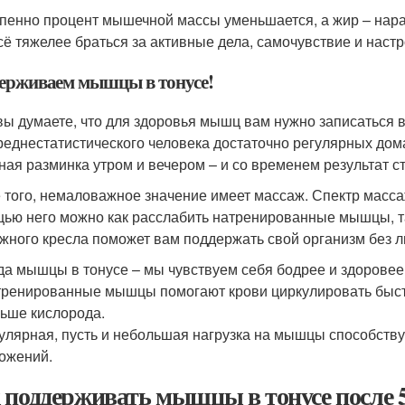
пенно процент мышечной массы уменьшается, а жир – нарас
сё тяжелее браться за активные дела, самочувствие и настр
ерживаем мышцы в тонусе!
вы думаете, что для здоровья мышц вам нужно записаться в 
реднестатистического человека достаточно регулярных до
ная разминка утром и вечером – и со временем результат ст
 того, немаловажное значение имеет массаж. Спектр масса
ью него можно как расслабить натренированные мышцы, та
жного кресла поможет вам поддержать свой организм без л
да мышцы в тонусе – мы чувствуем себя бодрее и здоровее
ренированные мышцы помогают крови циркулировать быстр
ьше кислорода.
улярная, пусть и небольшая нагрузка на мышцы способст
ожений.
 поддерживать мышцы в тонусе после 5