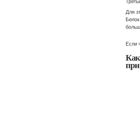
Треть
Для э
Белок
больш
Если 
Как
при