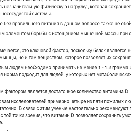
ть незначительную физическую нагрузку , которая сохраняе
чнососудистой системы.
о без правильного питания в данном вопросе также не обой
м элементом борьбы с истощением мышечной массы при с
тмечается, это ключевой фактор, поскольку белок является
мышцы, но и тем веществом, которое позволяет их сохраня
ым людям необходимо принимать не менее 1 - 1.2 грамма бе
я норма подходит для людей, у которых нет метаболическ
м фактором является достаточное количество витамина D.
овам исследователей примерно четыре из пяти пожилых люд
таточно. В связи с этим ученые настоятельно рекомендуют
 с той точки зрения, что витамин D позволяет сохранить у
е.