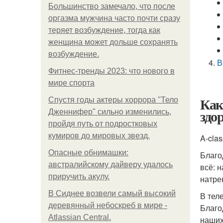
Большинство замечало, что после
оргазма мужчина часто почти сразу
теряет возбуждение, тогда как
женщина может дольше сохранять
возбуждение.
В
Фитнес-тренды 2023: что нового в
мире спорта
Как
Спустя годы актеры хоррора "Тело
здо
Дженнифер" сильно изменились,
пройдя путь от подростковых
кумиров до мировых звезд.
A-clas
Опасные обнимашки:
Благо
австралийскому дайверу удалось
всё: 
приручить акулу.
натре
В Сиднее возвели самый высокий
В тел
деревянный небоскреб в мире -
Благо
Atlassian Central.
наших