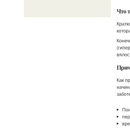
Что 
Кратк
котор
Конеч
(гипе
вялос
Прич
Как п
начин
забот
Пон
пер
вре