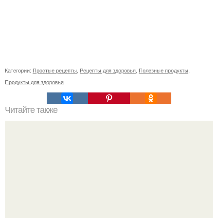
Категории:
Простые рецепты
,
Рецепты для здоровья
,
Полезные продукты
,
Продукты для здоровья
Читайте также
Недооцененная опасность: почему две трети случаев
COVID-19 остаются неизвестными