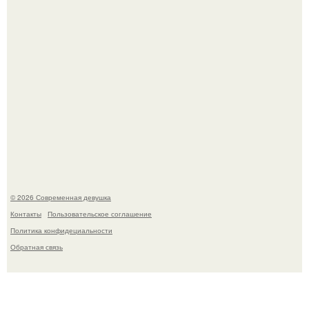
У юли Гаврилиной снова случился конфликт с комиком
Ильей Соболевым.
© 2026 Современная девушка
Контакты
Пользовательское соглашение
Политика конфидециальности
Обратная связь