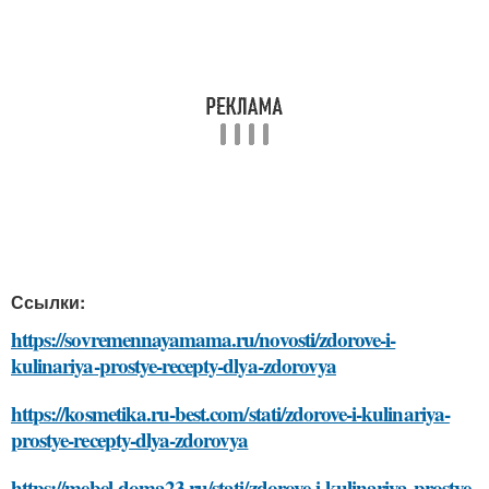
Ссылки:
https://sovremennayamama.ru/novosti/zdorove-i-
kulinariya-prostye-recepty-dlya-zdorovya
https://kosmetika.ru-best.com/stati/zdorove-i-kulinariya-
prostye-recepty-dlya-zdorovya
https://mebel-doma23.ru/stati/zdorove-i-kulinariya-prostye-