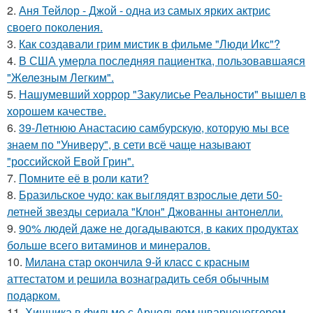
2.
Аня Тейлор - Джой - одна из самых ярких актрис
своего поколения.
3.
Как создавали грим мистик в фильме "Люди Икс"?
4.
В США умерла последняя пациентка, пользовавшаяся
"Железным Легким".
5.
Нашумевший хоррор "Закулисье Реальности" вышел в
хорошем качестве.
6.
39-Летнюю Анастасию самбурскую, которую мы все
знаем по "Универу", в сети всё чаще называют
"российской Евой Грин".
7.
Помните её в роли кати?
8.
Бразильское чудо: как выглядят взрослые дети 50-
летней звезды сериала "Клон" Джованны антонелли.
9.
90% людей даже не догадываются, в каких продуктах
больше всего витаминов и минералов.
10.
Милана стар окончила 9-й класс с красным
аттестатом и решила вознаградить себя обычным
подарком.
11.
Хищника в фильме с Арнольдом шварценеггером