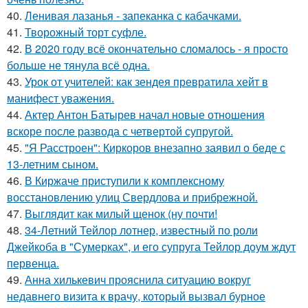
40.
Ленивая лазанья - запеканка с кабачками.
41.
Творожный торт суфле.
42.
В 2020 году всё окончательно сломалось - я просто
больше не тянула всё одна.
43.
Урок от учителей: как зендея превратила хейт в
манифест уважения.
44.
Актер Антон Батырев начал новые отношения
вскоре после развода с четвертой супругой.
45.
"Я Расстроен": Киркоров внезапно заявил о беде с
13-летним сыном.
46.
В Киржаче приступили к комплексному
восстановлению улиц Свердлова и прибрежной.
47.
Выглядит как милый щенок (ну почти!
48.
34-Летний Тейлор лотнер, известный по роли
Джейкоба в "Сумерках", и его супруга Тейлор доум ждут
первенца.
49.
Анна хилькевич прояснила ситуацию вокруг
недавнего визита к врачу, который вызвал бурное