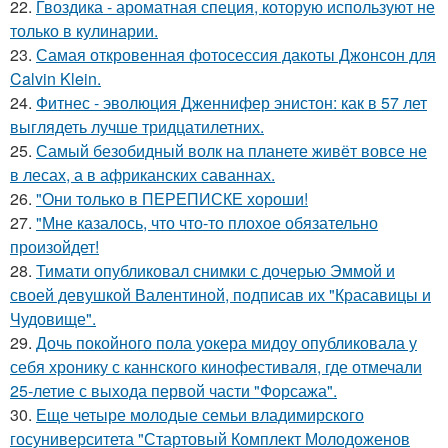
22.
Гвоздика - ароматная специя, которую используют не
только в кулинарии.
23.
Самая откровенная фотосессия дакоты Джонсон для
Calvin Klein.
24.
Фитнес - эволюция Дженнифер энистон: как в 57 лет
выглядеть лучше тридцатилетних.
25.
Самый безобидный волк на планете живёт вовсе не
в лесах, а в африканских саваннах.
26.
"Они только в ПЕРЕПИСКЕ хороши!
27.
"Мне казалось, что что-то плохое обязательно
произойдет!
28.
Тимати опубликовал снимки с дочерью Эммой и
своей девушкой Валентиной, подписав их "Красавицы и
Чудовище".
29.
Дочь покойного пола уокера мидоу опубликовала у
себя хронику с каннского кинофестиваля, где отмечали
25-летие с выхода первой части "Форсажа".
30.
Еще четыре молодые семьи владимирского
госуниверситета "Стартовый Комплект Молодоженов