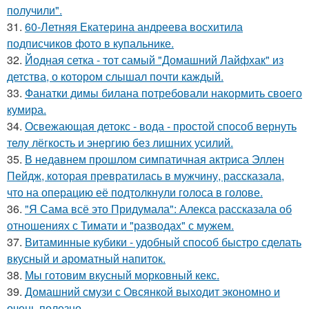
получили".
31.
60-Летняя Екатерина андреева восхитила
подписчиков фото в купальнике.
32.
Йодная сетка - тот самый "Домашний Лайфхак" из
детства, о котором слышал почти каждый.
33.
Фанатки димы билана потребовали накормить своего
кумира.
34.
Освежающая детокс - вода - простой способ вернуть
телу лёгкость и энергию без лишних усилий.
35.
В недавнем прошлом симпатичная актриса Эллен
Пейдж, которая превратилась в мужчину, рассказала,
что на операцию её подтолкнули голоса в голове.
36.
"Я Сама всё это Придумала": Алекса рассказала об
отношениях с Тимати и "разводах" с мужем.
37.
Витаминные кубики - удобный способ быстро сделать
вкусный и ароматный напиток.
38.
Мы готовим вкусный морковный кекс.
39.
Домашний смузи с Овсянкой выходит экономно и
очень полезно.