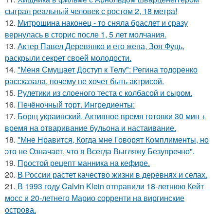
сыграл реальный человек с ростом 2, 18 метра!
12.
Митрошина наконец - то сняла браслет и сразу
вернулась в сторис после 1, 5 лет молчания.
13.
Актер Павел Деревянко и его жена, Зоя Фуць,
раскрыли секрет своей молодости.
14.
"Меня Смущает Доступ к Телу": Регина тодоренко
рассказала, почему не хочет быть актрисой.
15.
Рулетики из слоеного теста с колбасой и сыром.
16.
Печёночный торт. Ингредиенты:
17.
Борщ украинский. Активное время готовки 30 мин +
время на отваривание бульона и настаивание.
18.
"Мне Нравится, Когда мне Говорят Комплименты, но
это не Означает, что я Всегда Выгляжу Безупречно".
19.
Простой рецепт манника на кефире.
20.
В России растет качество жизни в деревнях и селах.
21.
В 1993 году Calvin Klein отправили 18-летнюю Кейт
мосс и 20-летнего Марио сорренти на виргинские
острова.