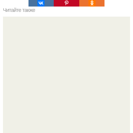
Читайте также
Юра Борисов в интервью для американского журнала
Interview рассказал о реакции соотечественников на его
успех за границей.