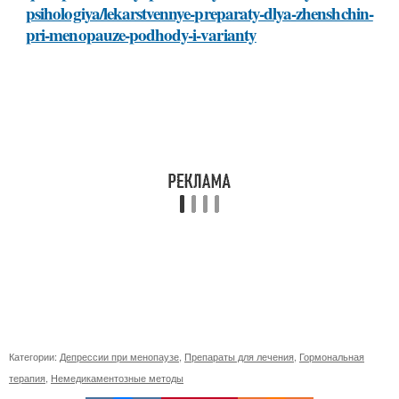
psihologiya/lekarstvennye-preparaty-dlya-zhenshchin-
pri-menopauze-podhody-i-varianty
Категории:
Депрессии при менопаузе
,
Препараты для лечения
,
Гормональная
терапия
,
Немедикаментозные методы