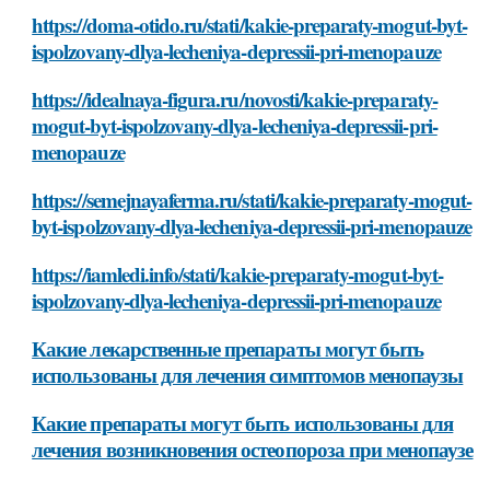
https://doma-otido.ru/stati/kakie-preparaty-mogut-byt-
ispolzovany-dlya-lecheniya-depressii-pri-menopauze
https://idealnaya-figura.ru/novosti/kakie-preparaty-
mogut-byt-ispolzovany-dlya-lecheniya-depressii-pri-
menopauze
https://semejnayaferma.ru/stati/kakie-preparaty-mogut-
byt-ispolzovany-dlya-lecheniya-depressii-pri-menopauze
https://iamledi.info/stati/kakie-preparaty-mogut-byt-
ispolzovany-dlya-lecheniya-depressii-pri-menopauze
Какие лекарственные препараты могут быть
использованы для лечения симптомов менопаузы
Какие препараты могут быть использованы для
лечения возникновения остеопороза при менопаузе