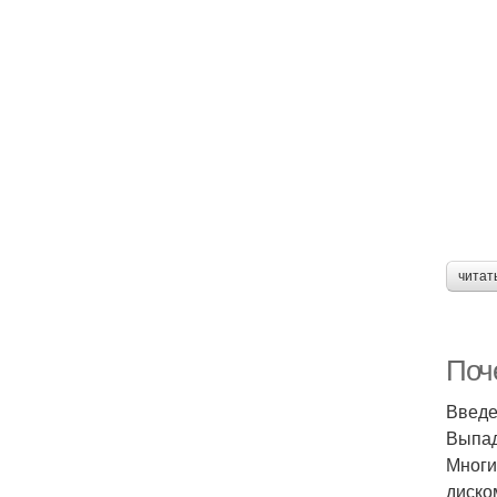
читат
Поч
Введ
Выпад
Многи
диско