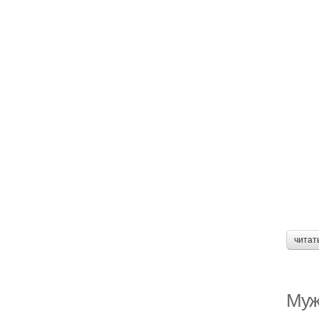
читат
Мужс