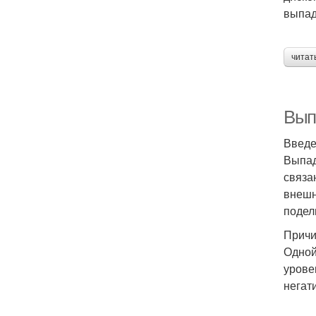
выпад
читат
Вып
Введ
Выпад
связа
внешн
подел
Причи
Одной
урове
негат