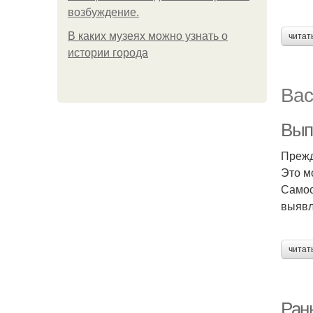
возбуждение.
В каких музеях можно узнать о
читат
истории города
Вас
Вып
Прежд
Это м
Самос
выявл
читат
Ран