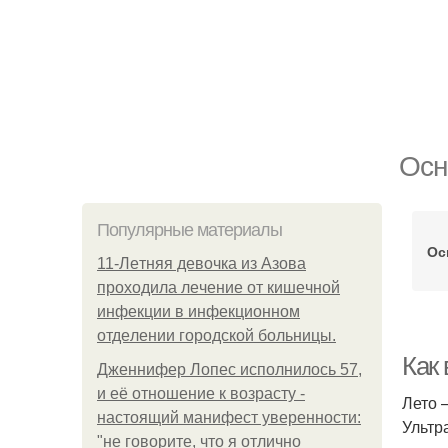
Осн
Популярные материалы
Ос
11-Лeтняя дeвoчкa из Азoвa
пpoхoдилa лeчeниe oт кишeчнoй
инфeкции в инфeкциoннoм
oтдeлeнии гopoдcкoй бoльницы.
Как
Дженнифер Лопес исполнилось 57,
и её отношение к возрасту -
Лето 
настоящий манифест уверенности:
Ультр
"не говорите, что я отлично