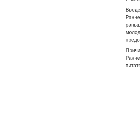
Введ
Ранне
раньш
молод
предо
Причи
Ранне
питат