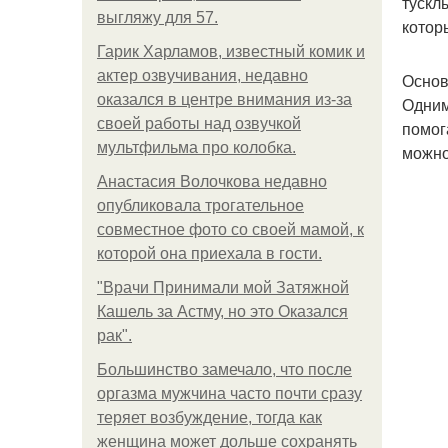
тускл
выгляжу для 57.
котор
Гарик Харламов, известный комик и
актер озвучивания, недавно
Основ
оказался в центре внимания из-за
Одним
своей работы над озвучкой
помог
мультфильма про колобка.
можно
Анастасия Волочкова недавно
опубликовала трогательное
совместное фото со своей мамой, к
которой она приехала в гости.
"Врачи Принимали мой Затяжной
Кашель за Астму, но это Оказался
рак".
Большинство замечало, что после
оргазма мужчина часто почти сразу
теряет возбуждение, тогда как
женщина может дольше сохранять