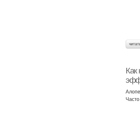
читат
Как
эфф
Алопе
Часто