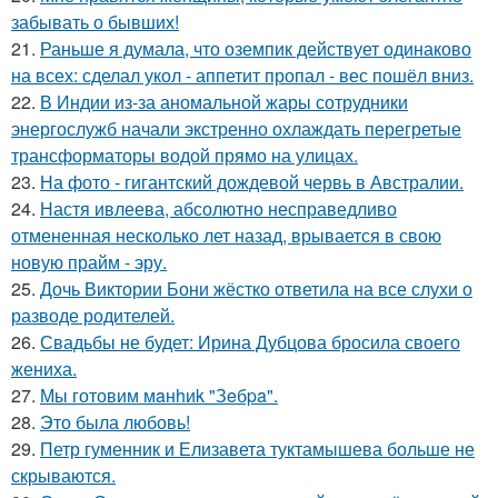
забывать о бывших!
21.
Раньше я думала, что оземпик действует одинаково
на всех: сделал укол - аппетит пропал - вес пошёл вниз.
22.
В Индии из-за аномальной жары сотрудники
энергослужб начали экстренно охлаждать перегретые
трансформаторы водой прямо на улицах.
23.
На фото - гигантский дождевой червь в Австралии.
24.
Настя ивлеева, абсолютно несправедливо
отмененная несколько лет назад, врывается в свою
новую прайм - эру.
25.
Дочь Виктории Бони жёстко ответила на все слухи о
разводе родителей.
26.
Свадьбы не будет: Ирина Дубцова бросила своего
жениха.
27.
Мы готовим мaнhиk "Зeбpa".
28.
Это была любовь!
29.
Петр гуменник и Елизавета туктамышева больше не
скрываются.