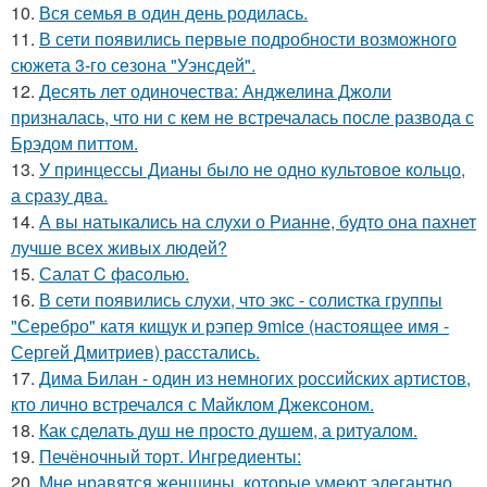
10.
Вся семья в один день родилась.
11.
В сети появились первые подробности возможного
сюжета 3-го сезона "Уэнсдей".
12.
Десять лет одиночества: Анджелина Джоли
призналась, что ни с кем не встречалась после развода с
Брэдом питтом.
13.
У принцессы Дианы было не одно культовое кольцо,
а сразу два.
14.
А вы натыкались на слухи о Рианне, будто она пахнет
лучше всех живых людей?
15.
Салат C фaсoлью.
16.
В сети появились слухи, что экс - солистка группы
"Серебро" катя кищук и рэпер 9mice (настоящее имя -
Сергей Дмитриев) расстались.
17.
Дима Билан - один из немногих российских артистов,
кто лично встречался с Майклом Джексоном.
18.
Как сделать душ не просто душем, а ритуалом.
19.
Печёночный торт. Ингредиенты:
20.
Мне нравятся женщины, которые умеют элегантно