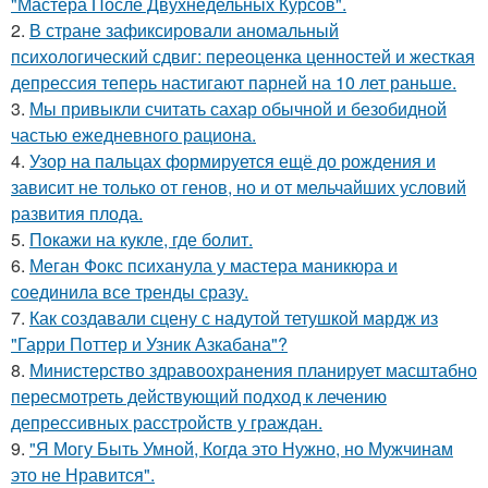
"Мастера После Двухнедельных Курсов".
2.
В стране зафиксировали аномальный
психологический сдвиг: переоценка ценностей и жесткая
депрессия теперь настигают парней на 10 лет раньше.
3.
Мы привыкли считать сахар обычной и безобидной
частью ежедневного рациона.
4.
Узор на пальцах формируется ещё до рождения и
зависит не только от генов, но и от мельчайших условий
развития плода.
5.
Покажи на кукле, где болит.
6.
Меган Фокс психанула у мастера маникюра и
соединила все тренды сразу.
7.
Как создавали сцену с надутой тетушкой мардж из
"Гарри Поттер и Узник Азкабана"?
8.
Министерство здравоохранения планирует масштабно
пересмотреть действующий подход к лечению
депрессивных расстройств у граждан.
9.
"Я Могу Быть Умной, Когда это Нужно, но Мужчинам
это не Нравится".