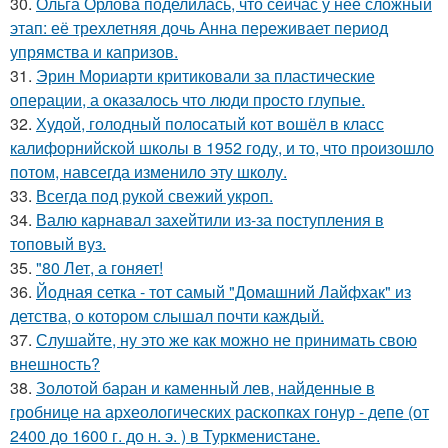
30.
Ольга Орлова поделилась, что сейчас у неё сложный
этап: её трехлетняя дочь Анна переживает период
упрямства и капризов.
31.
Эрин Мориарти критиковали за пластические
операции, а оказалось что люди просто глупые.
32.
Худой, голодный полосатый кот вошёл в класс
калифорнийской школы в 1952 году, и то, что произошло
потом, навсегда изменило эту школу.
33.
Всегда под рукой свежий укроп.
34.
Валю карнавал захейтили из-за поступления в
топовый вуз.
35.
"80 Лет, а гоняет!
36.
Йодная сетка - тот самый "Домашний Лайфхак" из
детства, о котором слышал почти каждый.
37.
Слушайте, ну это же как можно не принимать свою
внешность?
38.
Золотой баран и каменный лев, найденные в
гробнице на археологических раскопках гонур - депе (от
2400 до 1600 г. до н. э. ) в Туркменистане.