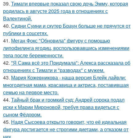
39.
Тимати впервые показал свою дочь Эмму, которая
родилась в августе 2025 года в отношениях с
Валентиной.
40.
Сидни Суини и скутер Браун больше не прячутся от
публики в соцсетях.
41.
Меган Фокс "Обновила" фигуру с помощью
липофилинга ягодиц, воспользовавшись изменениями
тела после беременности.
42.
"Я Сама всё это Придумала": Алекса рассказала об
отношениях с Тимати и "разводах" с мужем.
43.
Мария Кожевникова - наша версия Блейк лайвли:
многодетная мама, красавица и актриса, поставившая
семью на первое место.
44.
Тайный брак и громкий суд: Андрей сорока подал
иски к Марии Мироновой, требуя права видеться с
сыном Фёдором.
45.
Надя Сысоева открыто говорит, что её идеальная
фигура достигается не строгими диетами, а отказом от
них.