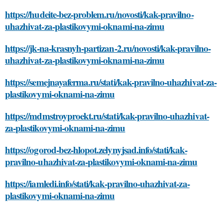
https://hudeite-bez-problem.ru/novosti/kak-pravilno-
uhazhivat-za-plastikovymi-oknami-na-zimu
https://jk-na-krasnyh-partizan-2.ru/novosti/kak-pravilno-
uhazhivat-za-plastikovymi-oknami-na-zimu
https://semejnayaferma.ru/stati/kak-pravilno-uhazhivat-za-
plastikovymi-oknami-na-zimu
https://mdmstroyproekt.ru/stati/kak-pravilno-uhazhivat-
za-plastikovymi-oknami-na-zimu
https://ogorod-bez-hlopot.zelynyjsad.info/stati/kak-
pravilno-uhazhivat-za-plastikovymi-oknami-na-zimu
https://iamledi.info/stati/kak-pravilno-uhazhivat-za-
plastikovymi-oknami-na-zimu