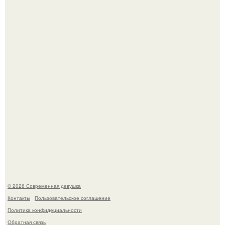
У юли Гаврилиной снова случился конфликт с комиком
Ильей Соболевым.
Рацион 1400 калорий.
© 2026 Современная девушка
Контакты
Пользовательское соглашение
Политика конфидециальности
Обратная связь