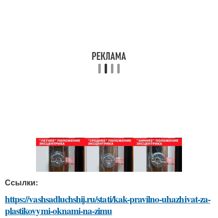
Ссылки:
https://vashsadluchshij.ru/stati/kak-pravilno-uhazhivat-za-
plastikovymi-oknami-na-zimu