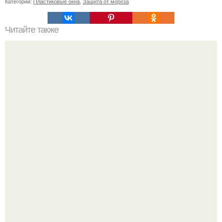
Категории:
Пластиковые окна
,
Защита от мороза
Читайте также
Откройте глаза! 15 самых популярных мифов о COVID-
19, которые нужно развенчать