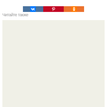
Читайте также
- привет! - привет.
Оксана Самойлова решила разом пресечь слухи о