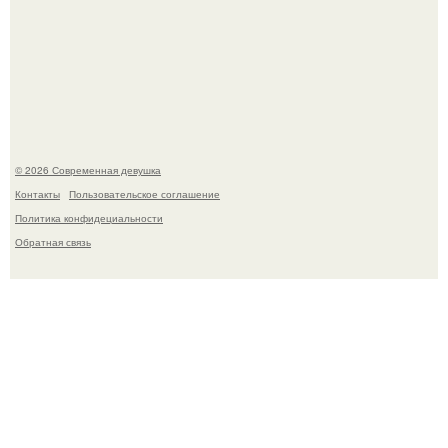
Спустя годы актеры хоррора "Тело Дженнифер" сильно
изменились, пройдя путь от подростковых кумиров до
мировых звезд.
© 2026 Современная девушка
Контакты
Пользовательское соглашение
Политика конфидециальности
Обратная связь