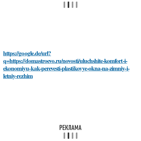
https://google.de/url?
q=https://domastroevo.ru/novosti/uluchshite-komfort-i-
ekonomiyu-kak-perevesti-plastikovye-okna-na-zimniy-i-
letniy-rezhim