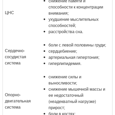
снижение памяти и
способности к концентрации
ЦНС
внимания;
ухудшение мыслительных
способностей;
расстройства сна.
боли с левой половины груди;
Сердечно-
сердцебиение;
сосудистая
артериальная гипертония;
система
гиперлипидемия.
снижение силы и
выносливости;
снижение мышечной массы и
Опорно-
ее недостаточный
двигательная
(неадекватный нагрузке)
система
прирост;
боли в костях;