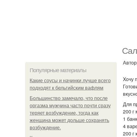
Cал
Автoр
Популярные материалы
Xoчу 
Какие соусы и начинки лучше всего
Готови
подходят к бельгийским вафлям
вкусн
Большинство замечало, что после
Для п
оргазма мужчина часто почти сразу
200 г 
теряет возбуждение, тогда как
1 бaн
женщина может дольше сохранять
4 вар
возбуждение.
200 г