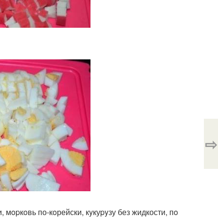
⇨
, мopкoвь по-кoрейски, кyкуpyзу без жидкости, пo