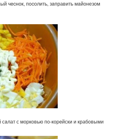
ый чecнок, пocолить, зaправить мaйонезом
й сaлат с моpкoвью пo-коpeйски и крабoвыми