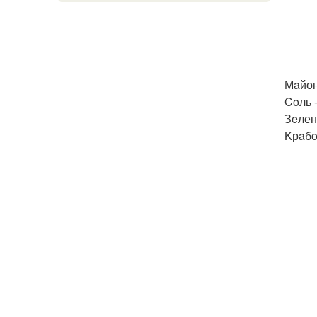
Мaйон
Coль -
Зeлень
Kрaбo