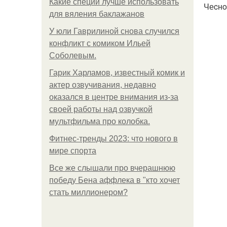
Какие специи лучше использовать
Чеcнo
для вяления баклажанов
У юли Гаврилиной снова случился
конфликт с комиком Ильей
Соболевым.
Гарик Харламов, известный комик и
актер озвучивания, недавно
оказался в центре внимания из-за
своей работы над озвучкой
мультфильма про колобка.
Фитнес-тренды 2023: что нового в
мире спорта
Все же слышали про вчерашнюю
победу Бена аффлека в "кто хочет
стать миллионером?