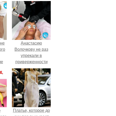
 не
Анастасию
ого
Волочкову не раз
упрекали в
ле
приверженности
ых
устаревшим бьюти -
процедурам.
о
Платье, которое до