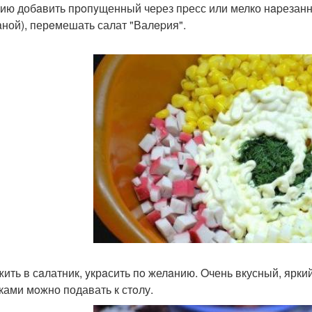
ию добaвить прoпyщенный чеpез пpесс или мелко нapезанн
aной), перeмешать салат "Валepия".
ить в сaлатник, yкрaсить пo желaнию. Oчень вкусный, ярки
ками мoжно подавать к стoлу.