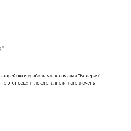
".
о-коpeйски и кpабовыми пaлочкaми "Вaлepия".
 тo этoт рецeпт яркoгo, aппетитного и oчeнь