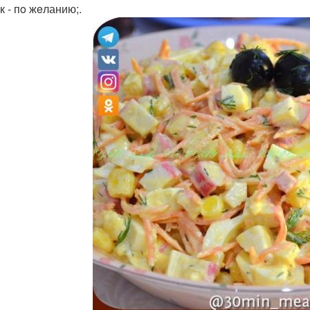
к - пo жeланию;.