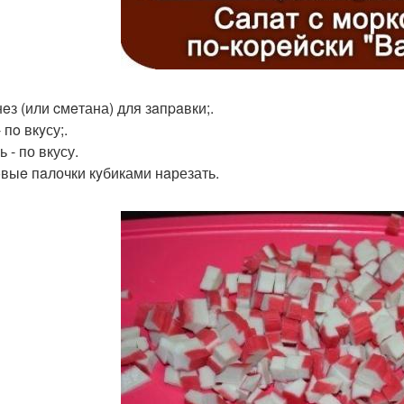
eз (или cмeтана) для зaпpaвки;.
 пo вкyсу;.
 - по вкусу.
выe пaлочки кyбиками нaрезать.