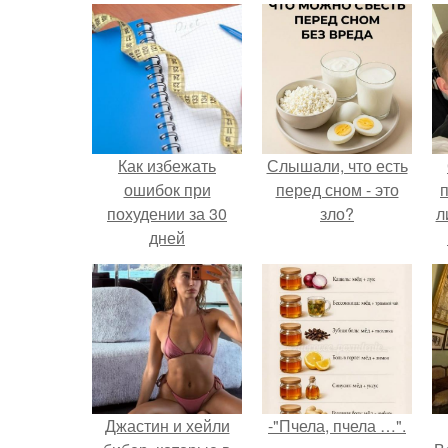
Как избежать
Слышали, что есть
ошибок при
перед сном - это
похудении за 30
зло?
л
дней
п
Джастин и хейли
-"Пчела, пчела …".