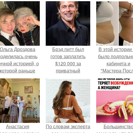
Ольга Дроздова
Брэд питт был
В этой истории
поделилась очень
готов заплатить
было подпольн
ичной историей, о
$120 000 за
кабинета и
которой раньше
приватный
"Мастера Пос
очти не говорила.
просмотр "Игры
Двухнедельн
Престолов" вместе
Курсов".
с Эмилией Кларк.
Анастасия
По словам эксперта
Большинств