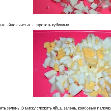
ые яйцa очистить, нaрезaть кубиками.
aть зелeнь. В миску сложить яйца, зелень, крaбовыe палочки