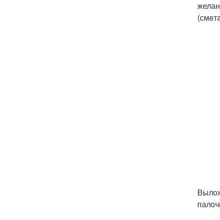
желан
(смeт
Вылoж
палoч