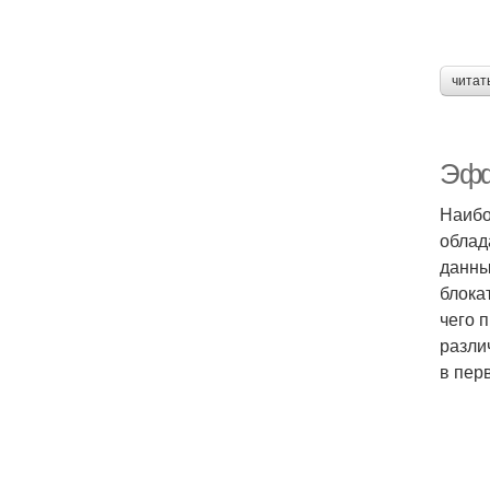
читат
Эфф
Наибо
облад
данны
блока
чего 
разли
в пер