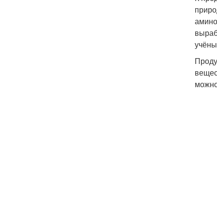
приро
амино
выраб
учёны
Проду
вещес
можно