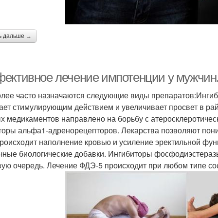
ь дальше →
ективное лечение импотенции у мужчин
лее часто назначаются следующие виды препаратов:Ингиб
ает стимулирующим действием и увеличивает просвет в ра
х медикаментов направлено на борьбу с атеросклеротичес
торы альфа1-адренорецепторов. Лекарства позволяют пониз
происходит наполнение кровью и усиление эректильной фу
чные биологические добавки. Ингибиторы фосфодиэстеразы
вую очередь. Лечение ФДЭ-5 происходит при любом типе со