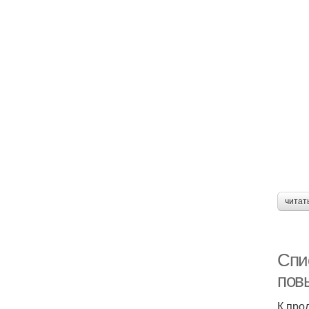
читат
Спи
пов
К про