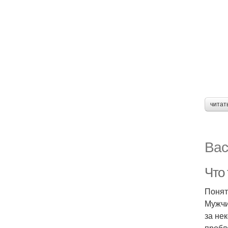
читат
Вас
Что
Понят
Мужчи
за не
пробл