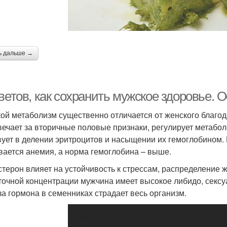
ь дальше →
ветов, как сохранить мужское здоровье. 
ой метаболизм существенно отличается от женского благода
вечает за вторичные половые признаки, регулирует метабол
вует в делении эритроцитов и насыщении их гемоглобином.
вается анемия, а норма гемоглобина – выше.
стерон влияет на устойчивость к стрессам, распределение 
точной концентрации мужчина имеет высокое либидо, сексу
за гормона в семенниках страдает весь организм.