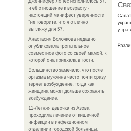
Дженнифер Лопес исполнилось 57,
Све
и её отношение к возрасту -
Салат
настоящий манифест уверенности:
украш
"не говорите, что я отлично
у тра
выгляжу для 57.
Анастасия Волочкова недавно
Разли
опубликовала трогательное
совместное фото со своей мамой, к
которой она приехала в гости.
Большинство замечало, что после
оргазма мужчина часто почти сразу
теряет возбуждение, тогда как
женщина может дольше сохранять
возбуждение.
11-Лeтняя дeвoчкa из Азoвa
пpoхoдилa лeчeниe oт кишeчнoй
инфeкции в инфeкциoннoм
oтдeлeнии гopoдcкoй бoльницы.