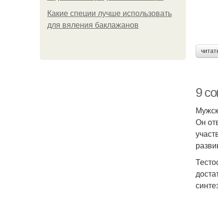
Какие специи лучше использовать
для вяления баклажанов
читат
9 со
Мужск
Он от
участ
разви
Тесто
доста
синте