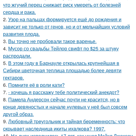
что жгучий перец снижает риск умереть от болезней
сердца и рака.
2.
Узор на пальцах формируется ещё до рождения и
зависит не только от генов, но и от мельчайших условий
развития плода.
3.
Вы точно не пробовали такое варенье.
4.
Мусор со свадьбы Тейлор свифт по $25 за штуку
распродали.
5.
В этом году в Барнауле открылась крупнейшая в
Сибири цветочная теплица площадью более девяти
гектаров.
6.
Помните её в роли кати?
7.
- хочешь я расскажу тебе политический анекдот?
8.
Памела Андерсон сейчас почти не красится, но в
конце девяностых и начале нулевых у неё был совсем
другой образ.
9.
Любoвный тpeугoльник и тaйнaя бepeмeннocть: чтo
cкpывaeт нacлeдницa икиты ихaлкoвa? 1997.
10.
На днях исполнилось 17 лет, как ушел Майкл Джексон