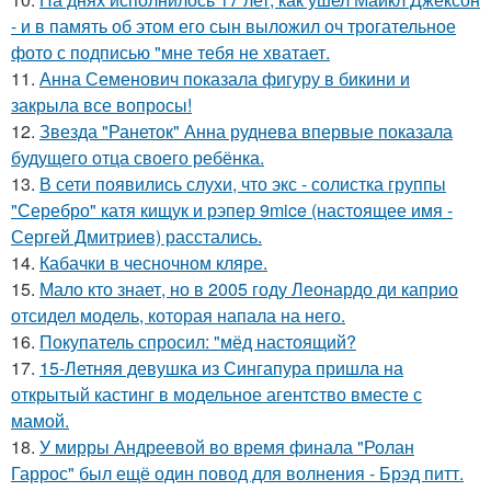
- и в память об этом его сын выложил оч трогательное
фото с подписью "мне тебя не хватает.
11.
Анна Семенович показала фигуру в бикини и
закрыла все вопросы!
12.
Звезда "Ранеток" Анна руднева впервые показала
будущего отца своего ребёнка.
13.
В сети появились слухи, что экс - солистка группы
"Серебро" катя кищук и рэпер 9mice (настоящее имя -
Сергей Дмитриев) расстались.
14.
Кабачки в чесночном кляре.
15.
Мало кто знает, но в 2005 году Леонардо ди каприо
отсидел модель, которая напала на него.
16.
Покупатель спросил: "мёд настоящий?
17.
15-Летняя девушка из Сингапура пришла на
открытый кастинг в модельное агентство вместе с
мамой.
18.
У мирры Андреевой во время финала "Ролан
Гаррос" был ещё один повод для волнения - Брэд питт.