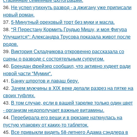
36.
Не успел утихнуть развод - а джигану уже приписали
новый роман.
37.
5-Минутный ореховый торт без муки и масла.
38.
"Я Перестану Кормить Грудью Мишу, и моя Фигура
Улучшится": Александра Трусова показала живот после
родов.
39.
Виктория Складчикова откровенно рассказала со
сцены о разводе с состоятельным супругом.
40.
Брендан фрейзер сообщил, что активно худеет ради
новой части "Мумии".
41.
Банку шпротов и лаваш беру.
42.
Зачем мужчины в XIX веке делали разрез на пятке на
своих туфлях.
43.
В том случае, если в вашей тарелке только один цвет
- организм недополучает важные витамины.
44.
Перебирала его вещи и в рюкзаке наткнулась на
пустую упаковку от каких-то таблеток.
45.
Все привыкли видеть 58-летнего Адама сэндлера в