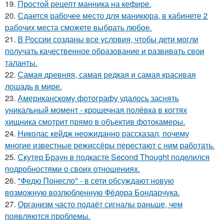
19.
Простой рецепт манника на кефире.
20.
Сдается рабочее место для маникюра, в кабинете 2
рабочих места сможете выбрать любое.
21.
В России созданы все условия, чтобы дети могли
получать качественное образование и развивать свои
таланты.
22.
Самая древняя, самая редкая и самая красивая
лошадь в мире.
23.
Американскому фотографу удалось заснять
уникальный момент - крошечная полёвка в когтях
хищника смотрит прямо в объектив фотокамеры.
24.
Николас кейдж неожиданно рассказал, почему
многие известные режиссёры перестают с ним работать.
25.
Скутер Браун в подкасте Second Thought поделился
подробностями о своих отношениях.
26.
"Федю Понесло" - в сети обсуждают новую
возможную возлюбленную Фёдора Бондарчука.
27.
Организм часто подаёт сигналы раньше, чем
появляются проблемы.