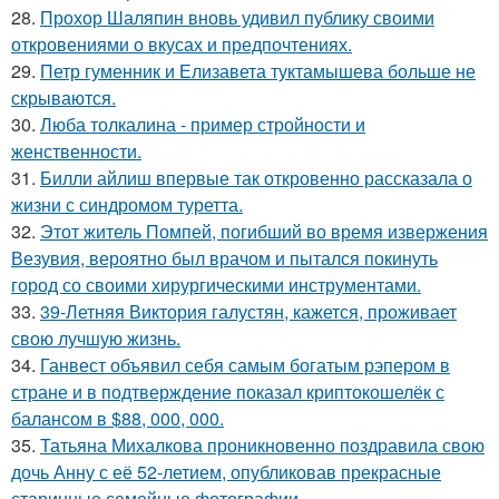
28.
Прохор Шаляпин вновь удивил публику своими
откровениями о вкусах и предпочтениях.
29.
Петр гуменник и Елизавета туктамышева больше не
скрываются.
30.
Люба толкалина - пример стройности и
женственности.
31.
Билли айлиш впервые так откровенно рассказала о
жизни с синдромом туретта.
32.
Этот житель Помпей, погибший во время извержения
Везувия, вероятно был врачом и пытался покинуть
город со своими хирургическими инструментами.
33.
39-Летняя Виктория галустян, кажется, проживает
свою лучшую жизнь.
34.
Ганвест объявил себя самым богатым рэпером в
стране и в подтверждение показал криптокошелёк с
балансом в $88, 000, 000.
35.
Татьяна Михалкова проникновенно поздравила свою
дочь Анну с её 52-летием, опубликовав прекрасные
старинные семейные фотографии.