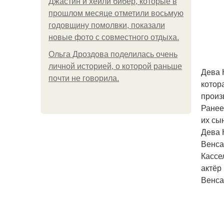
Джастин и хейли бибер, которые в
прошлом месяце отметили восьмую
годовщину помолвки, показали
новые фото с совместного отдыха.
Ольга Дроздова поделилась очень
личной историей, о которой раньше
Дева 
почти не говорила.
котор
произ
Ранее
их сы
Дева 
Венса
Кассе
актёр
Венса