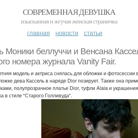
СОВРЕМЕННАЯ ДЕВУШКА
изысканная и жгучая женская страничка
главная
новости
статьи
ь Моники беллуччи и Венсана Кассе
ого номера журнала Vanity Fair.
Летняя модель и актриса снялась для обложки и фотосессии
ложке дева Кассель в наряде Dior позирует. Также она при
тками, полупрозрачное платье Dior, туфли Alaia и украшени
ка в стиле "Старого Голливуда".