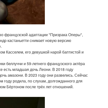
во французской адаптации "Призрака Оперы",
ндр кастаньетти снимает новую версию
.
ом Касселем, его девушкой нарой баптистой и
ики беллуччи и 59-летнего французского актёра
же есть младшая дочь Леони. В 2018 году
дочь амазони. В 2023 году они развелись. Сейчас
ом году родила, по слухам, долгожданного для
мом Бёртоном после трёх лет отношений.