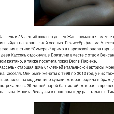
Кассель и 26-летний жюльен де сен Жан снимаются вместе 
ая выйдет на экраны этой осенью. Режиссёр фильма Алекса
ведения в стиле "Сумерек" прямо в парижской опера гарнье
 дева Кассель отдохнула в Бразилии вместе с отцом Венсан
ном каэтано, а также посетила показ Dior в Париже.
Кассель - старшая дочь 61-летней итальянской актрисы Мон
на Касселя. Они были женаты с 1999 по 2013 год, у них так
ль женился на модели тине кунаки, которая родила в браке 
 встречается с 29-летней нарой баптистой, которая в прошл
на сына. Моника беллуччи в прошлом году рассталась с Ти