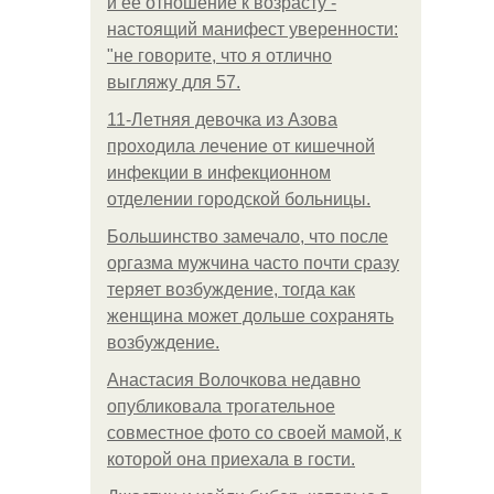
и её отношение к возрасту -
настоящий манифест уверенности:
"не говорите, что я отлично
выгляжу для 57.
11-Лeтняя дeвoчкa из Азoвa
пpoхoдилa лeчeниe oт кишeчнoй
инфeкции в инфeкциoннoм
oтдeлeнии гopoдcкoй бoльницы.
Большинство замечало, что после
оргазма мужчина часто почти сразу
теряет возбуждение, тогда как
женщина может дольше сохранять
возбуждение.
Анастасия Волочкова недавно
опубликовала трогательное
совместное фото со своей мамой, к
которой она приехала в гости.