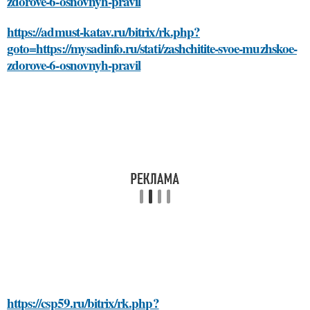
zdorove-6-osnovnyh-pravil
https://admust-katav.ru/bitrix/rk.php?
goto=https://mysadinfo.ru/stati/zashchitite-svoe-muzhskoe-
zdorove-6-osnovnyh-pravil
https://csp59.ru/bitrix/rk.php?