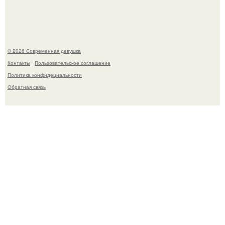
первого малыша быстро забрали в новый дом.
© 2026 Современная девушка
Контакты
Пользовательское соглашение
Политика конфидециальности
Обратная связь