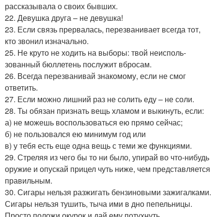
рассказывала о своих бывших.
22. Девушка друга – не девушка!
23. Если связь прервалась, перезванивает всегда тот,
кто звонил изначально.
25. Не круто не ходить на выборы: твой неисполь-
зованный бюллетень послужит вбросам.
26. Всегда перезванивай знакомому, если не смог
ответить.
27. Если можно лишний раз не солить еду – не соли.
28. Ты обязан признать вещь хламом и выкинуть, если:
а) не можешь воспользоваться ею прямо сейчас;
б) не пользовался ею минимум год или
в) у тебя есть еще одна вещь с теми же функциями.
29. Стреляя из чего бы то ни было, упирай во что-нибудь
оружие и опускай прицел чуть ниже, чем представляется
правильным.
30. Сигары нельзя разжигать бензиновыми зажигалками.
Сигары нельзя тушить, тыча ими в дно пепельницы.
Просто положи окурок и дай ему потухнуть.