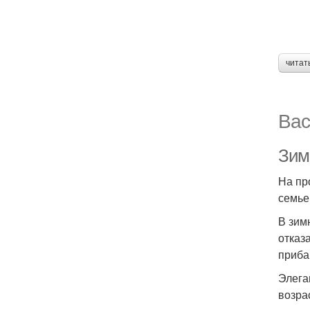
читат
Вас
Зим
На пр
семье
В зим
отказ
приба
Элега
возра