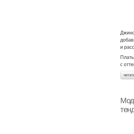
Джинс
добав
и рас
Плать
с отт
читат
Мод
тен