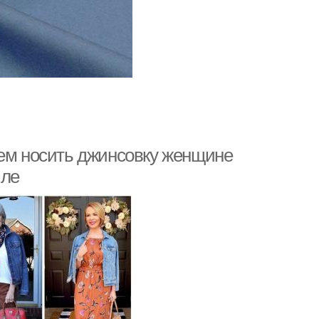
чем носить джинсовку женщине
иле