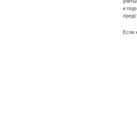
учиты
и под
предс
Если 