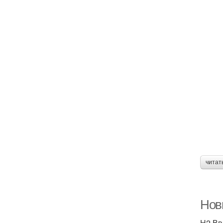
читат
Новы
H2 Вв