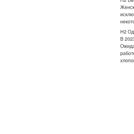
Женск
исклю
некот
H2 О
В 202
Ожида
работ
хлопок