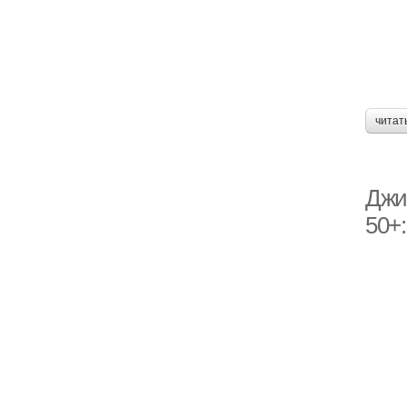
читат
Джи
50+