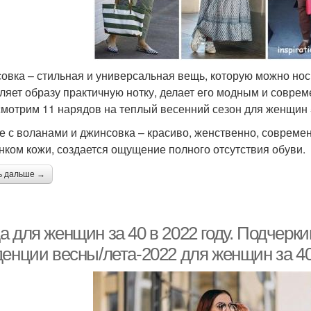
овка – стильная и универсальная вещь, которую можно носи
ляет образу практичную нотку, делает его модным и совре
смотрим 11 нарядов на теплый весенний сезон для женщин 
е с воланами и джинсовка – красиво, женственно, совреме
енком кожи, создается ощущение полного отсутствия обуви.
ь дальше →
а для женщин за 40 в 2022 году. Подчерк
денции весны/лета-2022 для женщин за 4