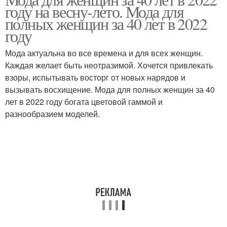
Года для женщин
40-летний женщина
году на весну-лето. Мода для
полных женщин за 40 лет в 2022
году
Мода актуальна во все времена и для всех женщин.
Летние женщины
Зима для женщин
Каждая желает быть неотразимой. Хочется привлекать
взоры, испытывать восторг от новых нарядов и
вызывать восхищение. Мода для полных женщин за 40
лет в 2022 году богата цветовой гаммой и
Мода для невысоких
Одежды для женщин
разнообразием моделей.
женщин
Одежда для женщин