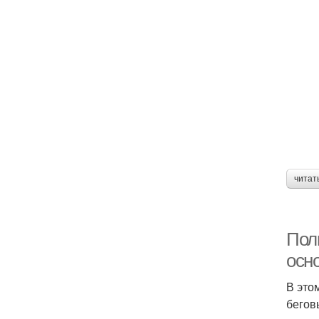
читат
Пол
осн
В это
бегов