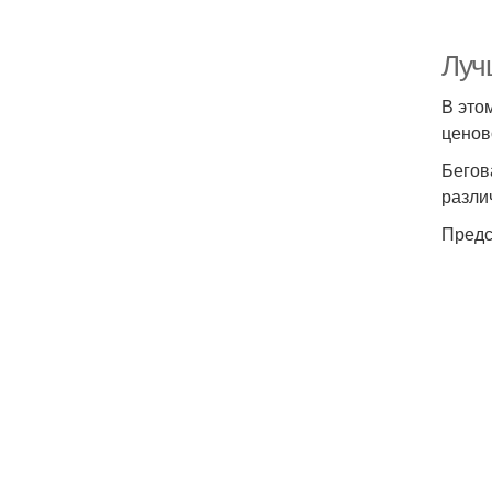
Луч
В это
ценов
Бегов
разли
Предс