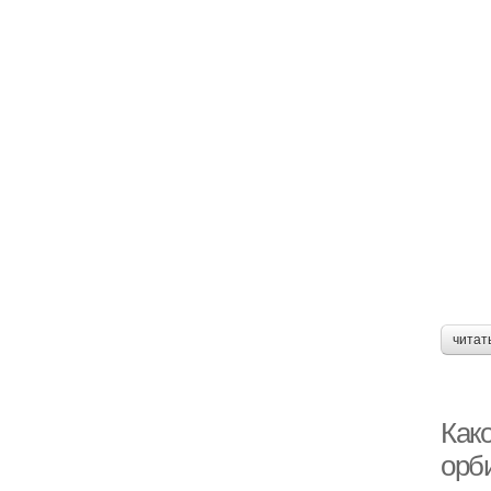
читат
Как
орб