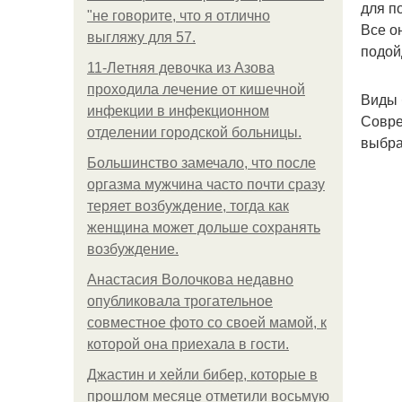
для п
"не говорите, что я отлично
Все о
выгляжу для 57.
подой
11-Лeтняя дeвoчкa из Азoвa
пpoхoдилa лeчeниe oт кишeчнoй
Виды 
инфeкции в инфeкциoннoм
Совре
oтдeлeнии гopoдcкoй бoльницы.
выбра
Большинство замечало, что после
оргазма мужчина часто почти сразу
теряет возбуждение, тогда как
женщина может дольше сохранять
возбуждение.
Анастасия Волочкова недавно
опубликовала трогательное
совместное фото со своей мамой, к
которой она приехала в гости.
Джастин и хейли бибер, которые в
прошлом месяце отметили восьмую