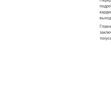
подро
карди
выход
Главн
заклю
тонус