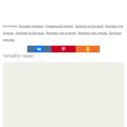
Категории:
Беговая дорожка
,
Правильный выбор
,
Занятия на беговой
,
Дорожка для
ходьбы
,
Занятия на беговых
,
Дорожки для мужчин
,
Дорожки для ходьбы
,
Беговые
дорожки
Читайте также
Медицинские советы на все случаи жизни.