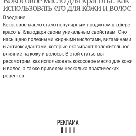
Масла для волос
Масло для волос
использовать его для кожи и волос
Введение
Кокосовое масло стало популярным продуктом в сфере
красоты благодаря своим уникальным свойствам. Оно
Масло в кулинарии
Масло для ухода
насыщено полезными жирными кислотами, витаминами
и антиоксидантами, которые оказывают положительное
влияние на кожу и волосы. В этой статье мы
рассмотрим, как использовать кокосовое масло для кожи
Масло для
Масло для удаления
и волос, а также приведем несколько практических
приготовления
рецептов.
Оливковое масло
Сливочное масло
Миндальное масло
Подсолнечное масло