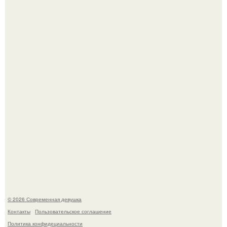
У юли Гаврилиной снова случился конфликт с комиком
Ильей Соболевым.
Спустя годы актеры хоррора "Тело Дженнифер" сильно
изменились, пройдя путь от подростковых кумиров до
мировых звезд.
© 2026 Современная девушка
Контакты
Пользовательское соглашение
Политика конфидециальности