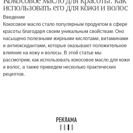
Масла для волос
Масло для волос
использовать его для кожи и волос
Введение
Кокосовое масло стало популярным продуктом в сфере
красоты благодаря своим уникальным свойствам. Оно
Масло для ухода
Масло для удаления
насыщено полезными жирными кислотами, витаминами
и антиоксидантами, которые оказывают положительное
влияние на кожу и волосы. В этой статье мы
рассмотрим, как использовать кокосовое масло для кожи
Масло для
Масло для здоровья
и волос, а также приведем несколько практических
приготовления
рецептов.
Оливковое масло
Сливочное масло
Миндальное масло
Подсолнечное масло