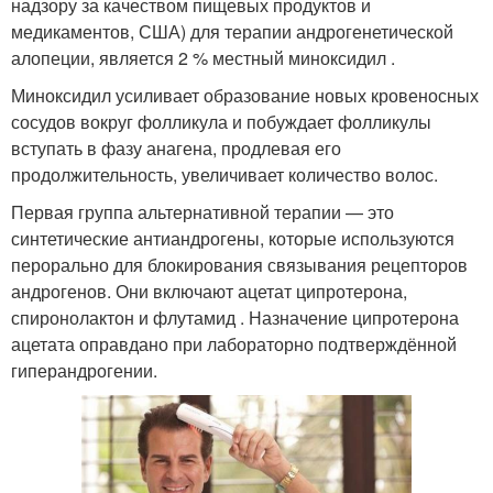
надзору за качеством пищевых продуктов и
медикаментов, США) для терапии андрогенетической
алопеции, является 2 % местный миноксидил .
Миноксидил усиливает образование новых кровеносных
сосудов вокруг фолликула и побуждает фолликулы
вступать в фазу анагена, продлевая его
продолжительность, увеличивает количество волос.
Первая группа альтернативной терапии — это
синтетические антиандрогены, которые используются
перорально для блокирования связывания рецепторов
андрогенов. Они включают ацетат ципротерона,
спиронолактон и флутамид . Назначение ципротерона
ацетата оправдано при лабораторно подтверждённой
гиперандрогении.