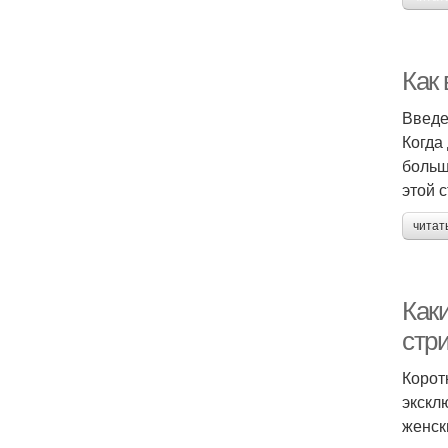
Как
Введ
Когда
больш
этой 
читат
Как
стр
Корот
экскл
женск