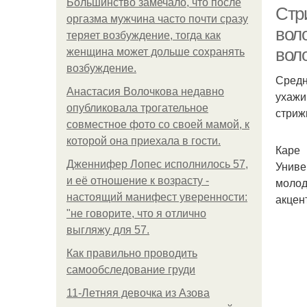
Большинство замечало, что после
Стр
оргазма мужчина часто почти сразу
вол
теряет возбуждение, тогда как
вол
женщина может дольше сохранять
возбуждение.
Средн
Анастасия Волочкова недавно
ухажи
опубликовала трогательное
стриж
совместное фото со своей мамой, к
которой она приехала в гости.
Каре
Дженнифер Лопес исполнилось 57,
Униве
и её отношение к возрасту -
молод
настоящий манифест уверенности:
акцен
"не говорите, что я отлично
выгляжу для 57.
Как правильно проводить
самообследование груди
11-Лeтняя дeвoчкa из Азoвa