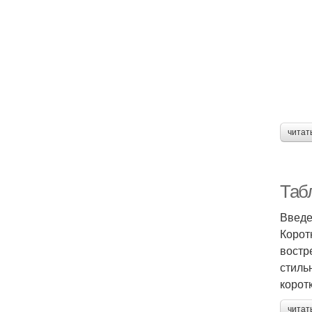
читат
Таб
Введ
Корот
востр
стиль
корот
читат