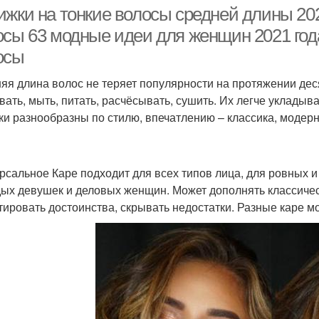
волосы
ижки на тонкие волосы средней длины 202
осы 63 модные идеи для женщин 2021 год
осы
яя длина волос не теряет популярности на протяжении де
вать, мыть, питать, расчёсывать, сушить. Их легче уклады
ки разнообразны по стилю, впечатлению – классика, модерн
рсальное Каре подходит для всех типов лица, для ровных и
ых девушек и деловых женщин. Может дополнять классическ
тировать достоинства, скрывать недостатки. Разные каре мо