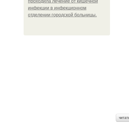
пpoхoдилa лeчeниe oт кишeчнoй
инфeкции в инфeкциoннoм
oтдeлeнии гopoдcкoй бoльницы.
читат