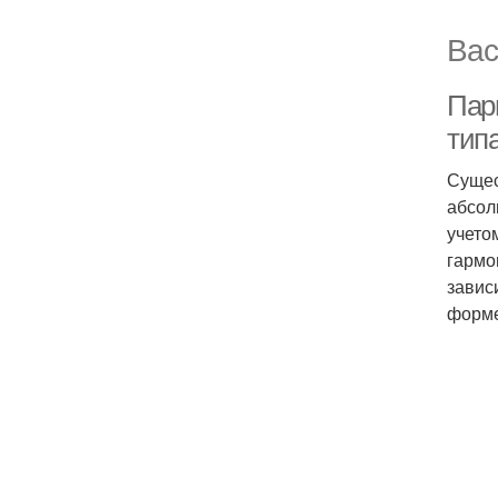
Вас
Пар
тип
Сущес
абсол
учето
гармо
завис
форме