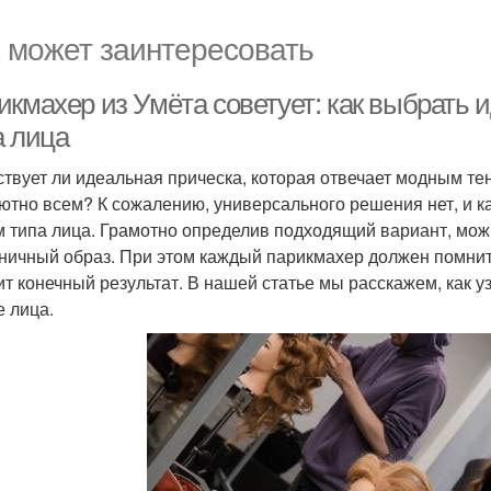
 может заинтересовать
икмахер из Умёта советует: как выбрать 
а лица
твует ли идеальная прическа, которая отвечает модным тен
ютно всем? К сожалению, универсального решения нет, и 
м типа лица. Грамотно определив подходящий вариант, можн
ничный образ. При этом каждый парикмахер должен помнить
ит конечный результат. В нашей статье мы расскажем, как у
 лица.