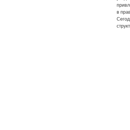
привл
в пра
Сегод
структ