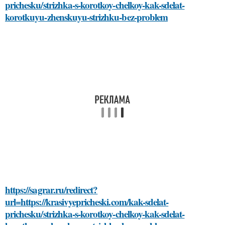
prichesku/strizhka-s-korotkoy-chelkoy-kak-sdelat-
korotkuyu-zhenskuyu-strizhku-bez-problem
https://sagrar.ru/redirect?
url=https://krasivyepricheski.com/kak-sdelat-
prichesku/strizhka-s-korotkoy-chelkoy-kak-sdelat-