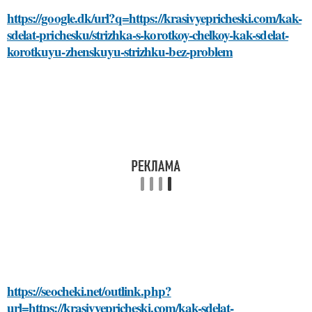
https://google.dk/url?q=https://krasivyepricheski.com/kak-
sdelat-prichesku/strizhka-s-korotkoy-chelkoy-kak-sdelat-
korotkuyu-zhenskuyu-strizhku-bez-problem
https://seocheki.net/outlink.php?
url=https://krasivyepricheski.com/kak-sdelat-