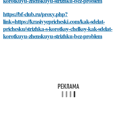
korotkuyu-zhenskuyu-strizhku-bez-problem
https://bf-club.ru/proxy.php?
link=https://krasivyepricheski.com/kak-sdelat-
prichesku/strizhka-s-korotkoy-chelkoy-kak-sdelat-
korotkuyu-zhenskuyu-strizhku-bez-problem