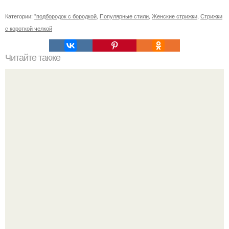
Категории:
"подбородок с бородкой
,
Популярные стили
,
Женские стрижки
,
Стрижки
с короткой челкой
Читайте также
Поколение 50+: Как выбрать идеальное кресло на
колесиках для пожилых людей