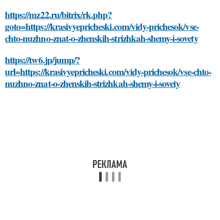
https://mz22.ru/bitrix/rk.php?
goto=https://krasivyepricheski.com/vidy-prichesok/vse-
chto-nuzhno-znat-o-zhenskih-strizhkah-shemy-i-sovety
https://tw6.jp/jump/?
url=https://krasivyepricheski.com/vidy-prichesok/vse-chto-
nuzhno-znat-o-zhenskih-strizhkah-shemy-i-sovety