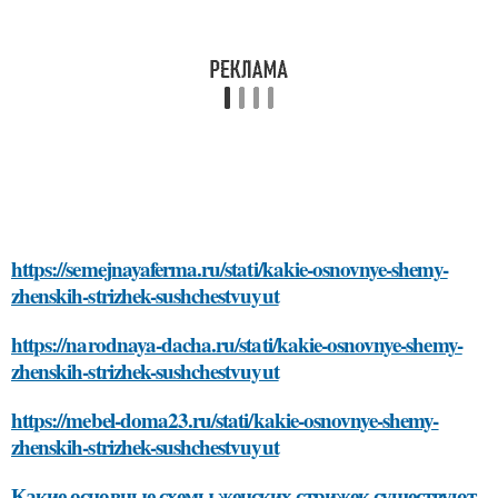
https://semejnayaferma.ru/stati/kakie-osnovnye-shemy-
zhenskih-strizhek-sushchestvuyut
https://narodnaya-dacha.ru/stati/kakie-osnovnye-shemy-
zhenskih-strizhek-sushchestvuyut
https://mebel-doma23.ru/stati/kakie-osnovnye-shemy-
zhenskih-strizhek-sushchestvuyut
Какие основные схемы женских стрижек существуют