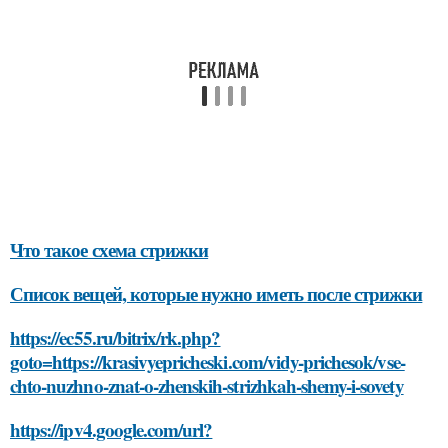
Что такое схема стрижки
Список вещей, которые нужно иметь после стрижки
https://ec55.ru/bitrix/rk.php?
goto=https://krasivyepricheski.com/vidy-prichesok/vse-
chto-nuzhno-znat-o-zhenskih-strizhkah-shemy-i-sovety
https://ipv4.google.com/url?