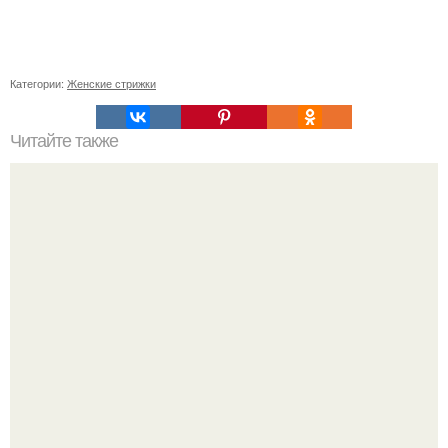
Категории:
Женские стрижки
Читайте также
Как защитить декоративный камень из гипса от влаги и
грязи
Джастин и хейли бибер, которые в прошлом месяце