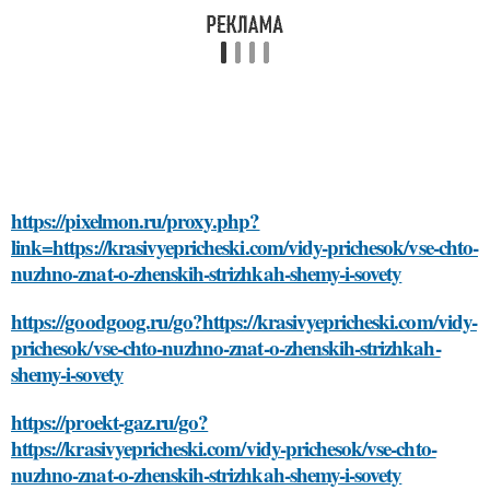
https://pixelmon.ru/proxy.php?
link=https://krasivyepricheski.com/vidy-prichesok/vse-chto-
nuzhno-znat-o-zhenskih-strizhkah-shemy-i-sovety
https://goodgoog.ru/go?https://krasivyepricheski.com/vidy-
prichesok/vse-chto-nuzhno-znat-o-zhenskih-strizhkah-
shemy-i-sovety
https://proekt-gaz.ru/go?
https://krasivyepricheski.com/vidy-prichesok/vse-chto-
nuzhno-znat-o-zhenskih-strizhkah-shemy-i-sovety