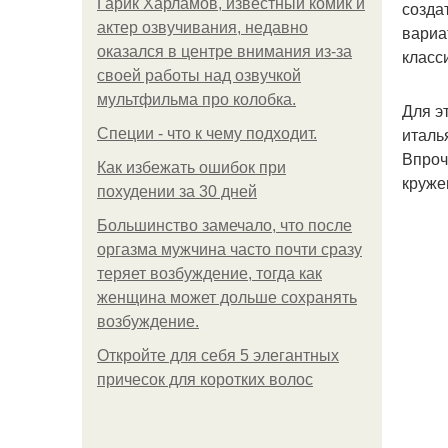
Гарик Харламов, известный комик и
созда
актер озвучивания, недавно
вариа
оказался в центре внимания из-за
класс
своей работы над озвучкой
мультфильма про колобка.
Для э
италь
Специи - что к чему подходит.
Впроч
Как избежать ошибок при
круже
похудении за 30 дней
Большинство замечало, что после
оргазма мужчина часто почти сразу
теряет возбуждение, тогда как
женщина может дольше сохранять
возбуждение.
Откройте для себя 5 элегантных
причесок для коротких волос