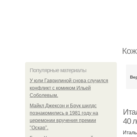
Кож
Популярные материалы
Ве
У юли Гаврилиной снова случился
конфликт с комиком Ильей
Соболевым.
Майкл Джексон и Брук шилдс
Ита
познакомились в 1981 году на
40 л
церемонии вручения премии
"Оскар".
Италь