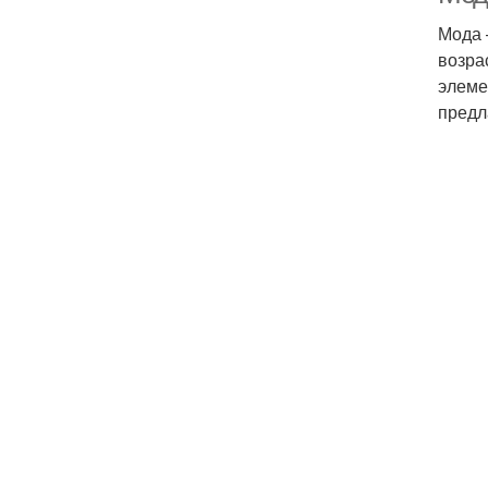
Мода 
возра
элеме
предл