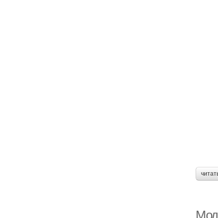
читат
Мод