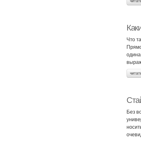
читат
Как
Что т
Прямо
одина
выраж
читат
Ста
Без в
униве
носит
очеви