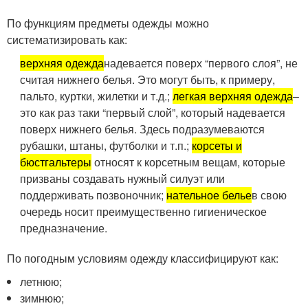
По функциям предметы одежды можно
систематизировать как:
верхняя одежда
надевается поверх “первого слоя”, не
считая нижнего белья. Это могут быть, к примеру,
пальто, куртки, жилетки и т.д.;
легкая верхняя одежда
–
это как раз таки “первый слой”, который надевается
поверх нижнего белья. Здесь подразумеваются
рубашки, штаны, футболки и т.п.;
к
орсеты и
бюстгальтеры
относят к корсетным вещам, которые
призваны создавать нужный силуэт или
поддерживать позвоночник;
нательное белье
в свою
очередь носит преимущественно гигиеническое
предназначение.
По погодным условиям одежду классифицируют как:
летнюю;
зимнюю;