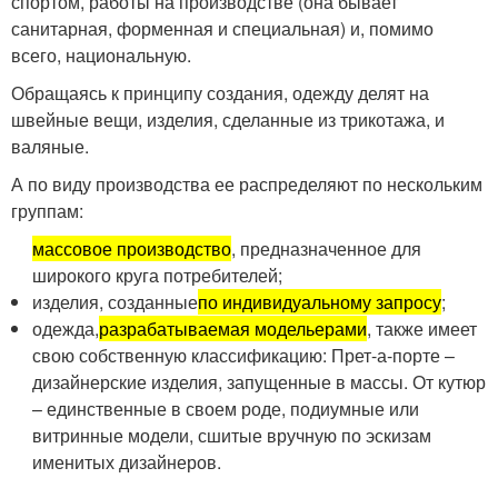
спортом, работы на производстве (она бывает
санитарная, форменная и специальная) и, помимо
всего, национальную.
Обращаясь к принципу создания, одежду делят на
швейные вещи, изделия, сделанные из трикотажа, и
валяные.
А по виду производства ее распределяют по нескольким
группам:
массовое производство
, предназначенное для
широкого круга потребителей;
изделия, созданные
по индивидуальному запросу
;
одежда,
разрабатываемая модельерами
, также имеет
свою собственную классификацию: Прет-а-порте –
дизайнерские изделия, запущенные в массы. От кутюр
– единственные в своем роде, подиумные или
витринные модели, сшитые вручную по эскизам
именитых дизайнеров.