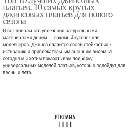
металлических
Платье с рюшами
платьев. 10 самых крутых
бретельках-цепочках
джинсовых платьев для нового
сезона
В век повального увлечения натуральными
Платье с верхом
Джинсовое платье
материалами деним — лакомый кусочек для
модельеров. Джинса славится своей стойкостью к
истиранию и привлекательным внешним видом. И
сегодня мы хотим показать вам подборку
Платье с эластичным
универсальных моделей платьев, которые подойдут для
поясом
весны и лета.