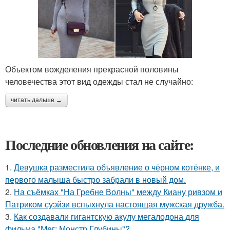
Объектом вожделения прекрасной половины
человечества этот вид одежды стал не случайно:
читать дальше →
Последние обновления на сайте:
1.
Девушка разместила объявление о чёрном котёнке, и
первого малыша быстро забрали в новый дом.
2.
На съёмках "На Гребне Волны" между Киану ривзом и
Патриком суэйзи вспыхнула настоящая мужская дружба.
3.
Как создавали гигантскую акулу мегалодона для
фильма "Мег: Монстр Глубины"?