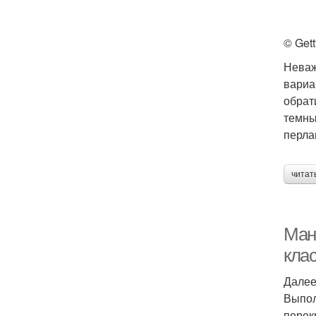
© Get
Неваж
вариа
обрат
темны
перла
читат
Ман
кла
Далее
Выпол
перек