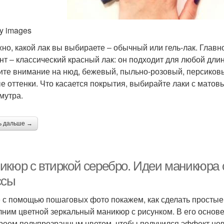
ty images
но, какой лак вы выбираете ‒ обычный или гель-лак. Главн
нт ‒ классический красный лак: он подходит для любой дли
ите внимание на нюд, бежевый, пыльно-розовый, персиковы
е оттенки. Что касается покрытия, выбирайте лаки с мато
мутра.
ь дальше →
икюр с втиркой серебро. Идеи маникюра 
ссы
 с помощью пошаговых фото покажем, как сделать простые
ним цветной зеркальный маникюр с рисунком. В его основе
роем полупрозрачным цветом, чтобы получился эффект нов