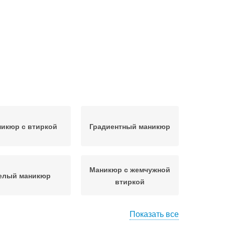
икюр с втиркой
Градиентный маникюр
Маникюр с жемчужной
елый маникюр
втиркой
Показать все