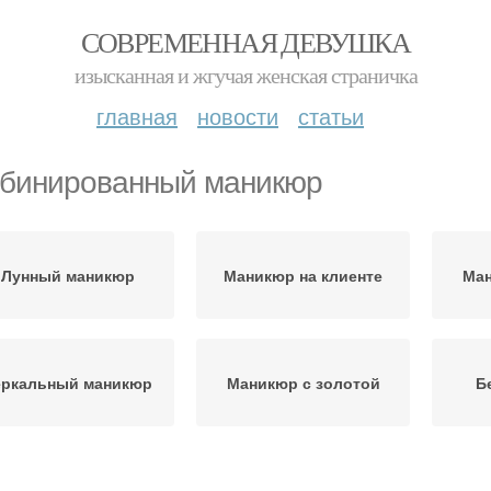
СОВРЕМЕННАЯ ДЕВУШКА
изысканная и жгучая женская страничка
главная
новости
статьи
бинированный маникюр
Лунный маникюр
Маникюр на клиенте
Ман
еркальный маникюр
Маникюр с золотой
Б
никюр с зеркальной
Розовый маникюр