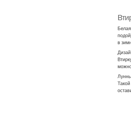
Вти
Белая
подой
в зим
Дизай
Втирк
можно
Лунны
Такой
остав