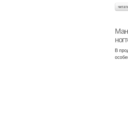
читат
Ман
ног
В про
особе