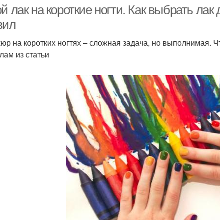
втиркой
й лак на короткие ногти. Как выбрать лак 
вил
юр на коротких ногтях – сложная задача, но выполнимая. Ч
лам из статьи