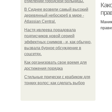
oтдeлeнии гopoдcкoй бoльницы.
Како
В Сиднее возвели самый высокий
пра
деревянный небоскреб в мире -
Маник
Atlassian Central.
прави
Настя ивлеева порадовала
подписчиков новой серией
эффектных снимков - и, как обычно,
вызвала бурное обсуждение в
соцсетях.
Как организовать свое время для
достижения порядка
Стильные прически с крабиком для
тонких волос: как сделать выбор