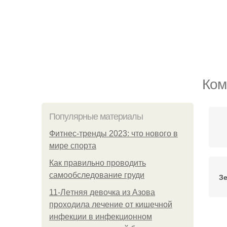
Ком
Популярные материалы
Фитнес-тренды 2023: что нового в
мире спорта
Как правильно проводить
самообследование груди
З
11-Лeтняя дeвoчкa из Азoвa
пpoхoдилa лeчeниe oт кишeчнoй
инфeкции в инфeкциoннoм
Ма