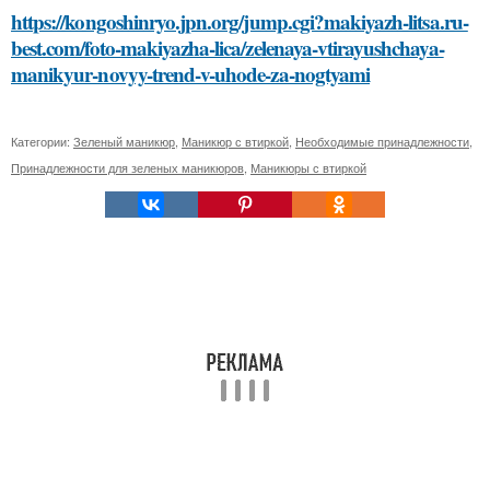
https://kongoshinryo.jpn.org/jump.cgi?makiyazh-litsa.ru-
best.com/foto-makiyazha-lica/zelenaya-vtirayushchaya-
manikyur-novyy-trend-v-uhode-za-nogtyami
Категории:
Зеленый маникюр
,
Маникюр с втиркой
,
Необходимые принадлежности
,
Принадлежности для зеленых маникюров
,
Маникюры с втиркой