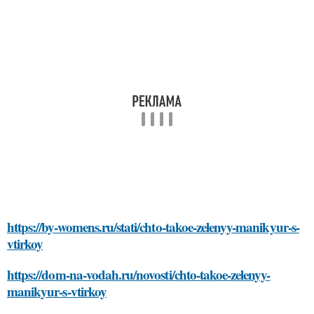
https://by-womens.ru/stati/chto-takoe-zelenyy-manikyur-s-
vtirkoy
https://dom-na-vodah.ru/novosti/chto-takoe-zelenyy-
manikyur-s-vtirkoy