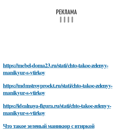
https://mebel-doma23.ru/stati/chto-takoe-zelenyy-
manikyur-s-vtirkoy
https://mdmstroyproekt.ru/stati/chto-takoe-zelenyy-
manikyur-s-vtirkoy
https://idealnaya-figura.ru/stati/chto-takoe-zelenyy-
manikyur-s-vtirkoy
Что такое зеленый маникюр с втиркой