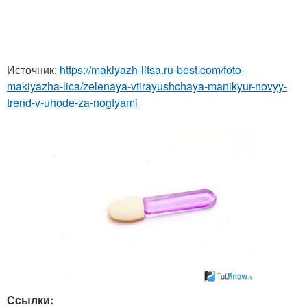
Источник:
https://makiyazh-litsa.ru-best.com/foto-
makiyazha-lica/zelenaya-vtirayushchaya-manikyur-novyy-
trend-v-uhode-za-nogtyami
Ссылки: