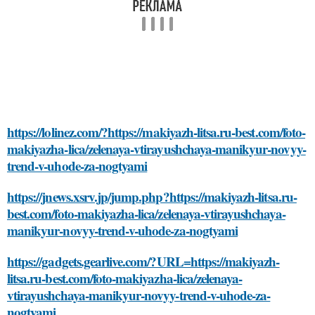
https://lolinez.com/?https://makiyazh-litsa.ru-best.com/foto-
makiyazha-lica/zelenaya-vtirayushchaya-manikyur-novyy-
trend-v-uhode-za-nogtyami
https://jnews.xsrv.jp/jump.php?https://makiyazh-litsa.ru-
best.com/foto-makiyazha-lica/zelenaya-vtirayushchaya-
manikyur-novyy-trend-v-uhode-za-nogtyami
https://gadgets.gearlive.com/?URL=https://makiyazh-
litsa.ru-best.com/foto-makiyazha-lica/zelenaya-
vtirayushchaya-manikyur-novyy-trend-v-uhode-za-
nogtyami