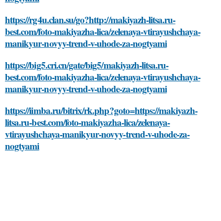
https://rg4u.clan.su/go?http://makiyazh-litsa.ru-
best.com/foto-makiyazha-lica/zelenaya-vtirayushchaya-
manikyur-novyy-trend-v-uhode-za-nogtyami
https://big5.cri.cn/gate/big5/makiyazh-litsa.ru-
best.com/foto-makiyazha-lica/zelenaya-vtirayushchaya-
manikyur-novyy-trend-v-uhode-za-nogtyami
https://iimba.ru/bitrix/rk.php?goto=https://makiyazh-
litsa.ru-best.com/foto-makiyazha-lica/zelenaya-
vtirayushchaya-manikyur-novyy-trend-v-uhode-za-
nogtyami