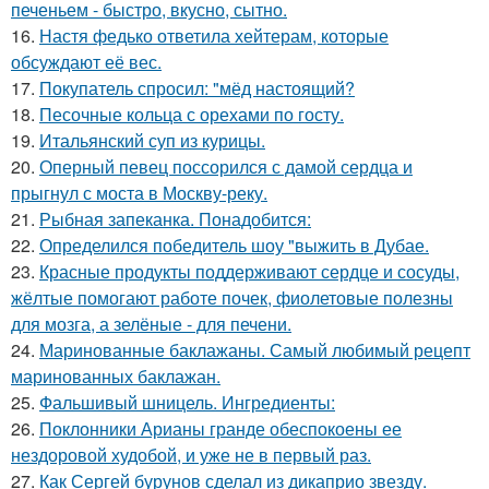
печеньем - быстро, вкусно, сытно.
16.
Настя федько ответила хейтерам, которые
обсуждают её вес.
17.
Покупатель спросил: "мёд настоящий?
18.
Песочные кольца с орехами по госту.
19.
Итальянский суп из курицы.
20.
Оперный певец поссорился с дамой сердца и
прыгнул с моста в Москву-реку.
21.
Рыбная запеканка. Понадобится:
22.
Определился победитель шоу "выжить в Дубае.
23.
Красные продукты поддерживают сердце и сосуды,
жёлтые помогают работе почек, фиолетовые полезны
для мозга, а зелёные - для печени.
24.
Маринованные баклажаны. Самый любимый рецепт
маринованных баклажан.
25.
Фальшивый шницель. Ингредиенты:
26.
Поклонники Арианы гранде обеспокоены ее
нездоровой худобой, и уже не в первый раз.
27.
Как Сергей бурунов сделал из дикаприо звезду.