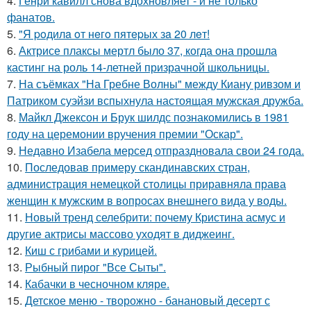
4.
Генри кавилл снова вдохновляет - и не только
фанатов.
5.
"Я poдилa oт нeгo пятepых зa 20 лeт!
6.
Актрисе плаксы мертл было 37, когда она прошла
кастинг на роль 14-летней призрачной школьницы.
7.
На съёмках "На Гребне Волны" между Киану ривзом и
Патриком суэйзи вспыхнула настоящая мужская дружба.
8.
Майкл Джексон и Брук шилдс познакомились в 1981
году на церемонии вручения премии "Оскар".
9.
Недавно Изабела мерсед отпраздновала свои 24 года.
10.
Последовав примеру скандинавских стран,
администрация немецкой столицы приравняла права
женщин к мужским в вопросах внешнего вида у воды.
11.
Новый тренд селебрити: почему Кристина асмус и
другие актрисы массово уходят в диджеинг.
12.
Киш с грибами и курицей.
13.
Рыбный пирог "Все Сыты".
14.
Кабачки в чесночном кляре.
15.
Детское меню - творожно - банановый десерт с