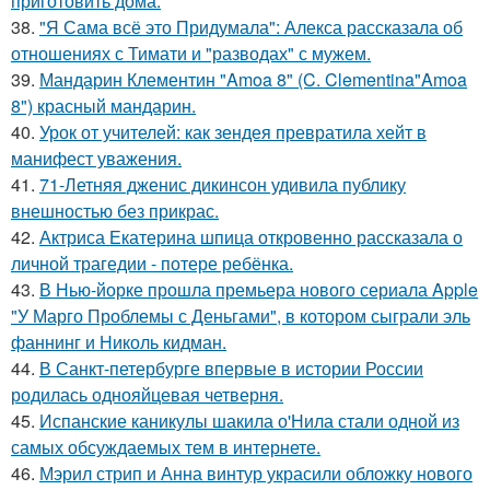
приготовить дома.
38.
"Я Сама всё это Придумала": Алекса рассказала об
отношениях с Тимати и "разводах" с мужем.
39.
Мандарин Клементин "Amoa 8" (C. Clementina"Amoa
8") красный мандарин.
40.
Урок от учителей: как зендея превратила хейт в
манифест уважения.
41.
71-Летняя дженис дикинсон удивила публику
внешностью без прикрас.
42.
Актриса Екатерина шпица откровенно рассказала о
личной трагедии - потере ребёнка.
43.
В Нью-йорке прошла премьера нового сериала Apple
"У Марго Проблемы с Деньгами", в котором сыграли эль
фаннинг и Николь кидман.
44.
В Санкт-петербурге впервые в истории России
родилась однояйцевая четверня.
45.
Испанские каникулы шакила о'Нила стали одной из
самых обсуждаемых тем в интернете.
46.
Мэрил стрип и Анна винтур украсили обложку нового