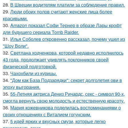
28.
В Швеции водителям платили за соблюдение правил.
29.
Люди обоих полов считают женские лица более
красивыми.
30.
Amazon показал Софи Тернер в образе Лары крофт
для будущего сериала Tomb Raider.
31.
Илья Соболев откровенно рассказал, почему ушел из
"Шоу Воли".
32.
Светлана ходченкова, которой недавно исполнилось
43 года, продолжает удивлять поклонников своей
физической подготовкой.
33.
Чахохбили из курицы.
34.
"Дом как База Подзарядки": секрет долголетия ови в
эпоху выгорания.
35.
55-Летняя актриса Дениз Ричардс, секс - символ 90-х,
смогла вернуть свою молодость и естественную красоту.
36.
Мария кожевникова поделилась воспоминаниями о
своих отношениях с Виталием гогунским.
37.
5 идей ярких и вкусных смузи, которые легко