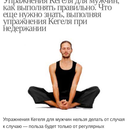
Кегель при аденоме
как выполнять правильно. Что
потенции
еще нужно знать, выполняя
упражнения Кегеля при
недержании
Дно для мужчин
Имбилдинг для мужчин
Упражнения Кегеля для мужчин нельзя делать от случая
к случаю — польза будет только от регулярных