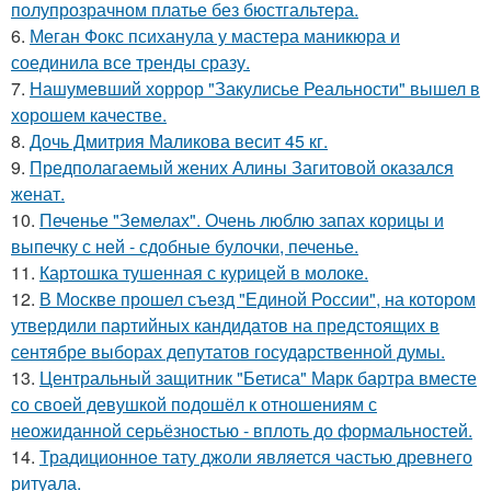
полупрозрачном платье без бюстгальтера.
6.
Меган Фокс психанула у мастера маникюра и
соединила все тренды сразу.
7.
Нашумевший хоррор "Закулисье Реальности" вышел в
хорошем качестве.
8.
Дочь Дмитрия Маликова весит 45 кг.
9.
Предполагаемый жених Алины Загитовой оказался
женат.
10.
Печенье "Земелах". Очень люблю запах корицы и
выпечку с ней - сдобные булочки, печенье.
11.
Картошка тушенная с курицей в молоке.
12.
В Москве прошел съезд "Единой России", на котором
утвердили партийных кандидатов на предстоящих в
сентябре выборах депутатов государственной думы.
13.
Центральный защитник "Бетиса" Марк бартра вместе
со своей девушкой подошёл к отношениям с
неожиданной серьёзностью - вплоть до формальностей.
14.
Традиционное тату джоли является частью древнего
ритуала.