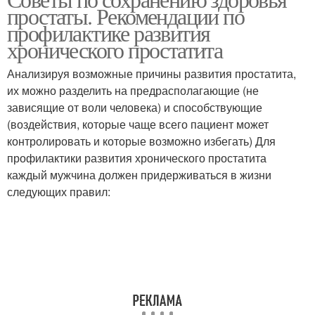
Кегель для мужчин
Кегель при простатите
простаты. Рекомендации по
профилактике развития
хронического простатита
Злокачественная
Анализируя возможные причины развития простатита,
Кегель для женщин
аденома
их можно разделить на предрасполагающие (не
зависящие от воли человека) и способствующие
(воздействия, которые чаще всего пациент может
контролировать и которые возможно избегать) Для
профилактики развития хронического простатита
каждый мужчина должен придерживаться в жизни
следующих правил: