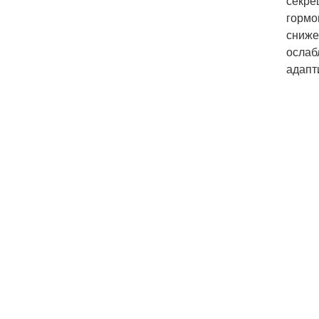
секре
гормо
сниже
ослаб
адапт