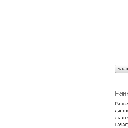
читат
Ран
Ранне
диско
сталк
начал