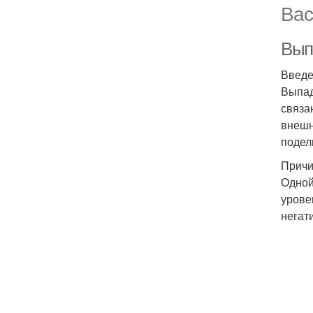
Вас
Вып
Введ
Выпад
связа
внешн
подел
Причи
Одной
урове
негат