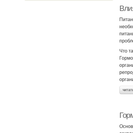
Вли
Питан
необх
питан
пробл
Что т
Гормо
орган
репро
орган
читат
Гор
Основ