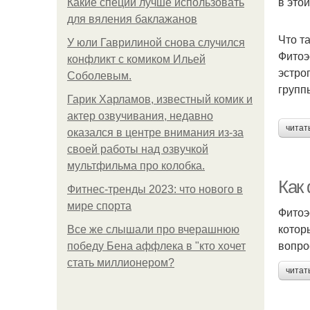
в это
Какие специи лучше использовать
для вяления баклажанов
Что т
У юли Гаврилиной снова случился
Фитоэ
конфликт с комиком Ильей
эстро
Соболевым.
групп
Гарик Харламов, известный комик и
актер озвучивания, недавно
читат
оказался в центре внимания из-за
своей работы над озвучкой
мультфильма про колобка.
Как
Фитнес-тренды 2023: что нового в
мире спорта
Фитоэ
котор
Все же слышали про вчерашнюю
вопро
победу Бена аффлека в "кто хочет
стать миллионером?
читат