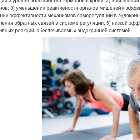
ции и уровня большинства гормонов в крови; 2) повышении
нов; 3) уменьшении реактивности органов мишеней к эффек
нии эффективности механизмов саморегуляции в эндокринн
ления обратных связей в системе регуляции, 5) низкой эф
ивных реакций, обеспечиваемых эндокринной системой.