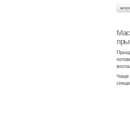
читат
Мас
пры
Прыщи
потов
воспа
Чаще 
специ