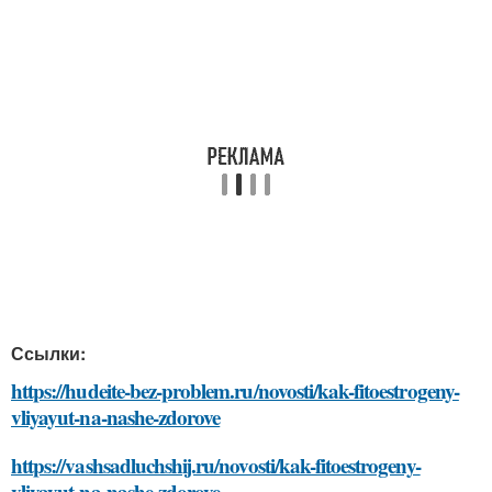
Ссылки:
https://hudeite-bez-problem.ru/novosti/kak-fitoestrogeny-
vliyayut-na-nashe-zdorove
https://vashsadluchshij.ru/novosti/kak-fitoestrogeny-
vliyayut-na-nashe-zdorove