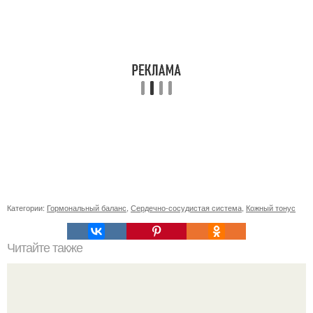
Категории:
Гормональный баланс
,
Сердечно-сосудистая система
,
Кожный тонус
Читайте также
Какие факторы могут привести к появлению белого