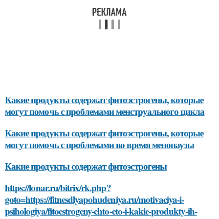
Какие продукты содержат фитоэстрогены, которые
могут помочь с проблемами менструального цикла
Какие продукты содержат фитоэстрогены, которые
могут помочь с проблемами во время менопаузы
Какие продукты содержат фитоэстрогены
https://lonar.ru/bitrix/rk.php?
goto=https://fitnesdlyapohudeniya.ru/motivaciya-i-
psihologiya/fitoestrogeny-chto-eto-i-kakie-produkty-ih-