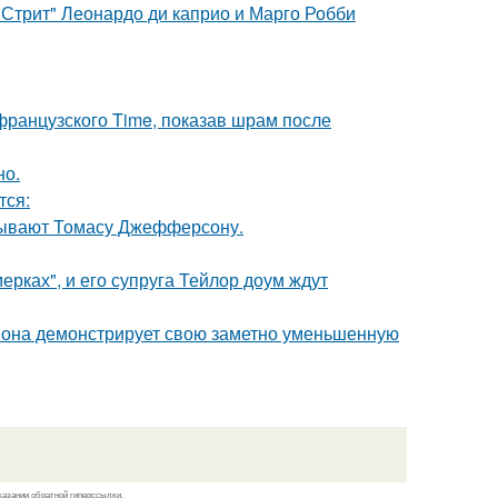
 Стрит" Леонардо ди каприо и Марго Робби
французского Time, показав шрам после
но.
тся:
исывают Томасу Джефферсону.
ерках", и его супруга Тейлор доум ждут
 она демонстрирует свою заметно уменьшенную
казании обратной гиперссылки.