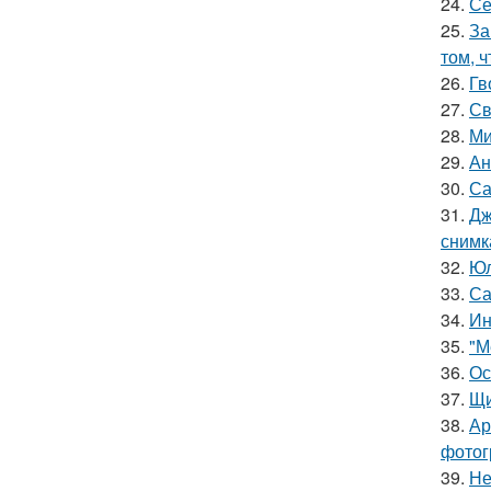
24.
Се
25.
За
том, 
26.
Гв
27.
Св
28.
Ми
29.
Ан
30.
Са
31.
Дж
снимк
32.
Юл
33.
Са
34.
Ин
35.
"М
36.
Ос
37.
Щи
38.
Ар
фотог
39.
Не