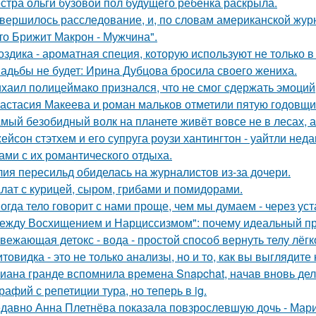
стра ольги бузовой пол будущего ребёнка раскрыла.
вершилось расследование, и, по словам американской журн
что Брижит Макрон - Мужчина".
оздика - ароматная специя, которую используют не только в
адьбы не будет: Ирина Дубцова бросила своего жениха.
хаил полицеймако признался, что не смог сдержать эмоци
астасия Макеева и роман мальков отметили пятую годовщи
мый безобидный волк на планете живёт вовсе не в лесах, а
ейсон стэтхем и его супруга роузи хантингтон - уайтли н
ами с их романтического отдыха.
ия пересильд обиделась на журналистов из-за дочери.
лат с курицей, сыром, грибами и помидорами.
огда тело говорит с нами проще, чем мы думаем - через уст
ежду Восхищением и Нарциссизмом": почему идеальный п
вежающая детокс - вода - простой способ вернуть телу лёгк
товидка - это не только анализы, но и то, как вы выглядите
иана гранде вспомнила времена Snapchat, начав вновь де
рафий с репетиции тура, но теперь в ig.
давно Анна Плетнёва показала повзрослевшую дочь - Мари