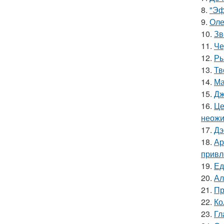
8.
"Эф
9.
Оле
10.
Зв
11.
Че
12.
Ры
13.
Тв
14.
Ма
15.
Дж
16.
Це
неожи
17.
Дэ
18.
Ар
привл
19.
Ед
20.
Ал
21.
Пр
22.
Ко
23.
Гл