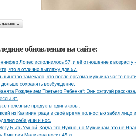
ь дальше →
ледние обновления на сайте:
ннифер Лопес исполнилось 57, и её отношение к возрасту 
ите, что я отлично выгляжу для 57.
ьшинство замечало, что после оргазма мужчина часто почти
 дольше сохранять возбуждение.
Занята Рождением Третьего Ребенка": Энн хэтэуэй рассказ
ессы-3".
все полезные продукты одинаковы.
ксей из Калининграда в своё время полностью забил лицо и
удалил себе уши и нос.
Могу Быть Умной, Когда это Нужно, но Мужчинам это не Нра
ь Дмитрия Маликова весит 45 кг.