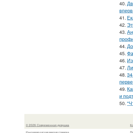
40.
Дв
вперв
41.
Ек
42.
Эт
43.
Ан
профи
44.
До
45.
Фа
46.
Из
47.
Ли
48.
34
перве
49.
Ка
и под
50.
"Ч
© 2026 Современная девушка
К
П
Изысканная и жгучая женская страничка