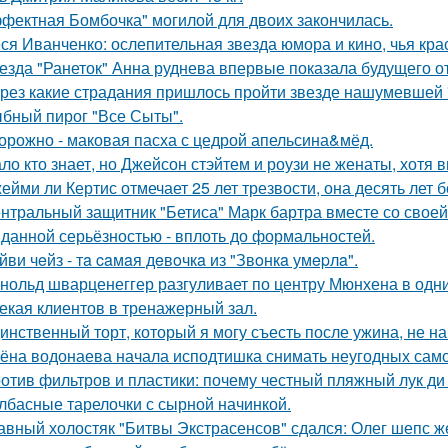
фектная Бомбочка" могилой для двоих закончилась.
ся Иванченко: ослепительная звезда юмора и кино, чья кра
езда "Ранеток" Анна руднева впервые показала будущего от
рез какие страдания пришлось пройти звезде нашумевшей
бный пирог "Все Сыты".
орожно - маковая пасха с цедрой апельсина&мёд.
ло кто знает, но Джейсон стэйтем и роузи не женаты, хотя в
ейми ли Кертис отмечает 25 лет трезвости, она десять лет 
нтральный защитник "Бетиса" Марк бартра вместе со свое
данной серьёзностью - вплоть до формальностей.
йви чeйз - тa caмaя дeвoчкa из "Звoнкa умepлa".
нольд шварценеггер разгуливает по центру Мюнхена в одни
екая клиентов в тренажерный зал.
инственный торт, который я могу съесть после ужина, не на
ёна водонаева начала исподтишка снимать неугодных самока
отив фильтров и пластики: почему честный пляжный лук ди 
лбасные тарелочки с сырной начинкой.
авный холостяк "Битвы Экстрасенсов" сдался: Олег шепс ж