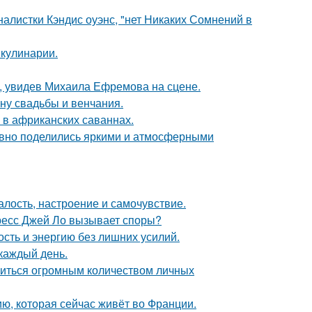
алистки Кэндис оуэнс, "нет Никаких Сомнений в
 кулинарии.
й, увидев Михаила Ефремова на сцене.
ну свадьбы и венчания.
 в африканских саваннах.
едавно поделились яркими и атмосферными
алость, настроение и самочувствие.
ресс Джей Ло вызывает споры?
ость и энергию без лишних усилий.
 каждый день.
литься огромным количеством личных
ю, которая сейчас живёт во Франции.