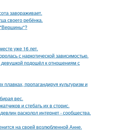
сота завораживает.
ца своего ребёнка.
 "Вершины"?
месте уже 16 лет.
боролась с наркотической зависимостью.
й девушкой подошёл к отношениям с
х плавках, пропагандируя культуризм и
бирая вес.
тчиков и стебать их в сторис.
девлин расколол интернет - сообщества.
енится на своей возлюбленной Анне.