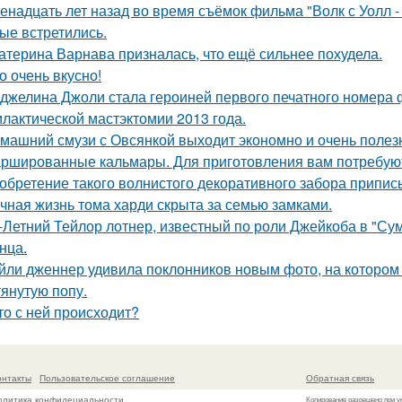
енадцать лет назад во время съёмок фильма "Волк с Уолл -
ые встретились.
атерина Варнава призналась, что ещё сильнее похудела.
о очень вкусно!
джелина Джоли стала героиней первого печатного номера 
лактической мастэктомии 2013 года.
машний смузи с Овсянкой выходит экономно и очень полез
ршированные кальмары. Для приготовления вам потребую
обретение такого волнистого декоративного забора прип
чная жизнь тома харди скрыта за семью замками.
-Летний Тейлор лотнер, известный по роли Джейкоба в "Сум
нца.
йли дженнер удивила поклонников новым фото, на котором
тянутую попу.
то с ней происходит?
онтакты
Пользовательское соглашение
Обратная связь
олитика конфидециальности
Копирование разрешено при у