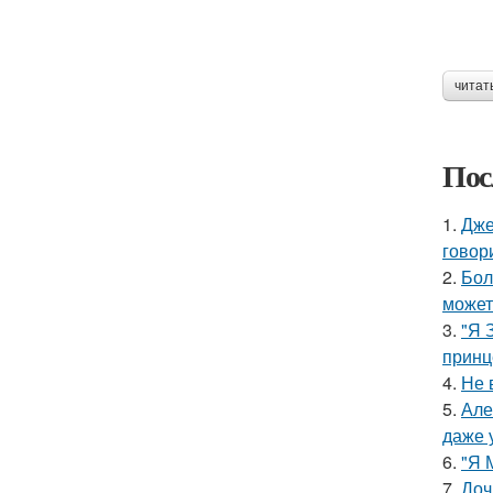
читат
Пос
1.
Дже
говор
2.
Бол
может
3.
"Я 
принц
4.
Не 
5.
Але
даже 
6.
"Я 
7.
Доч