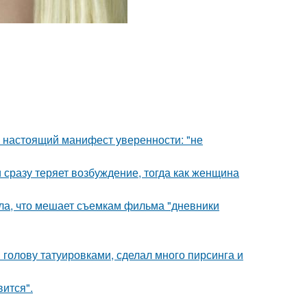
- настоящий манифест уверенности: "не
 сразу теряет возбуждение, тогда как женщина
ала, что мешает съемкам фильма "дневники
 голову татуировками, сделал много пирсинга и
вится".