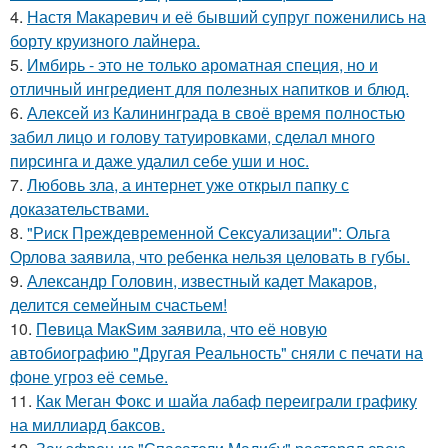
4.
Настя Макаревич и её бывший супруг поженились на
борту круизного лайнера.
5.
Имбирь - это не только ароматная специя, но и
отличный ингредиент для полезных напитков и блюд.
6.
Алексей из Калининграда в своё время полностью
забил лицо и голову татуировками, сделал много
пирсинга и даже удалил себе уши и нос.
7.
Любовь зла, а интернет уже открыл папку с
доказательствами.
8.
"Риск Преждевременной Сексуализации": Ольга
Орлова заявила, что ребенка нельзя целовать в губы.
9.
Александр Головин, известный кадет Макаров,
делится семейным счастьем!
10.
Пeвица MакSим заявила, что её новую
автобиографию "Другая Реальность" сняли с печати на
фоне угроз её семье.
11.
Как Меган Фокс и шайа лабаф переиграли графику
на миллиард баксов.