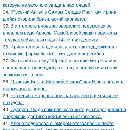
которую не захотели увидеть настоящей.
34.
"Русский Ангел в Самом Сердце Рио": как Ирина
шейк покорила бразильский карнавал.
35.
В интернете вновь заговорили о переменах во
внешнем виде Ариелы Самойловой люди поражены
тем, как сейчас выглядит 14-летняя девочка.
36.
Ирина тонева поделилась тем, как поддерживает
отличную форму без жёстких диет и перегибов.
37.
Фантазия на тему "Шрека" в российских реалиях
превращает голливудскую сказку в родную и до боли
знакомую историю.
38.
"Тайский Бокс и Жёсткий Режим": как Нюша вернула
форму после родов.
39.
Екатерина Варнава призналась, что ещё сильнее
похудела.
40.
Супруга Влада соколовского, которую подозревают в
анорексии, достигла критически низкого веса.
41.
Алена водонаева с юмором отозвалась о посте