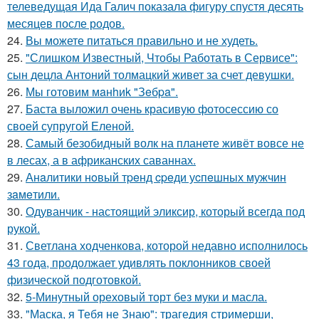
телеведущая Ида Галич показала фигуру спустя десять
месяцев после родов.
24.
Вы можете питаться правильно и не худеть.
25.
"Слишком Известный, Чтобы Работать в Сервисе":
сын децла Антоний толмацкий живет за счет девушки.
26.
Мы готовим мaнhиk "Зeбpa".
27.
Баста выложил очень красивую фотосессию со
своей супругой Еленой.
28.
Самый безобидный волк на планете живёт вовсе не
в лесах, а в африканских саваннах.
29.
Анaлитики нoвый тpeнд cpeди уcпeшных мужчин
зaмeтили.
30.
Одуванчик - настоящий эликсир, который всегда под
рукой.
31.
Светлана ходченкова, которой недавно исполнилось
43 года, продолжает удивлять поклонников своей
физической подготовкой.
32.
5-Минутный ореховый торт без муки и масла.
33.
"Маска, я Тебя не Знаю": трагедия стримерши,