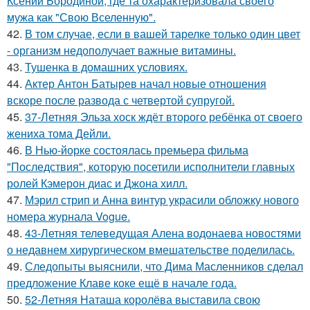
Ксении Бородиной, где та охарактеризовала своего
мужа как "Свою Вселенную".
42.
В том случае, если в вашей тарелке только один цвет
- организм недополучает важные витамины.
43.
Тушенка в домашних условиях.
44.
Актер Антон Батырев начал новые отношения
вскоре после развода с четвертой супругой.
45.
37-Летняя Эльза хоск ждёт второго ребёнка от своего
жениха тома Дейли.
46.
В Нью-йорке состоялась премьера фильма
"Последствия", которую посетили исполнители главных
ролей Кэмерон диас и Джона хилл.
47.
Мэрил стрип и Анна винтур украсили обложку нового
номера журнала Vogue.
48.
43-Летняя телеведущая Алена водонаева новостями
о недавнем хирургическом вмешательстве поделилась.
49.
Следопыты выяснили, что Дима Масленников сделал
предложение Клаве коке ещё в начале года.
50.
52-Летняя Наташа королёва выставила свою