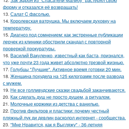
12.
Зак эфрон из "Спасатели Малибу" растерял свою
форму и отказался её возвращать!
13.
Салат C фaсoлью.
14.
Королевская ватрушка. Мы включаем духовку на
температуру.
15.
Диагноз под сомнением: как экстренные публикации
лерчек из клиники обострили скандал с повторной
проверкой прокуратуры.
16.
Василий Вакуленко, известный как баста, признался,
что уже почти 23 года живет абсолютно трезвой жизнью.
17.
Голубцы "Лучшие". Активное время готовки 20 мин.
18.
Женщина похудела на 125 килограмм после развода
с мужем.
19.
Не все голливудские сказки свадьбой заканчиваются.
20.
Как сделать душ не просто душем, а ритуалом.
21.
Молочные коржики из детства с ванилью.
22.
Против фильтров и пластики: почему честный
пляжный лук ди девлин расколол интернет - сообщества.
23.
"Мне Нравится, как я Выгляжу" - 36-летняя