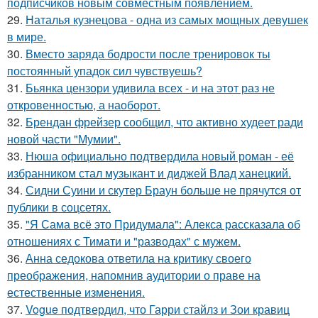
подписчиков новым совместным появлением.
29.
Наталья кузнецова - одна из самых мощных девушек
в мире.
30.
Вместо заряда бодрости после тренировок ты
постоянный упадок сил чувствуешь?
31.
Бьянка цензори удивила всех - и на этот раз не
откровенностью, а наоборот.
32.
Брендан фрейзер сообщил, что активно худеет ради
новой части "Мумии".
33.
Нюша официально подтвердила новый роман - её
избранником стал музыкант и диджей Влад ханецкий.
34.
Сидни Суини и скутер Браун больше не прячутся от
публики в соцсетях.
35.
"Я Сама всё это Придумала": Алекса рассказала об
отношениях с Тимати и "разводах" с мужем.
36.
Анна седокова ответила на критику своего
преображения, напомнив аудитории о праве на
естественные изменения.
37.
Vogue подтвердил, что Гарри стайлз и Зои кравиц