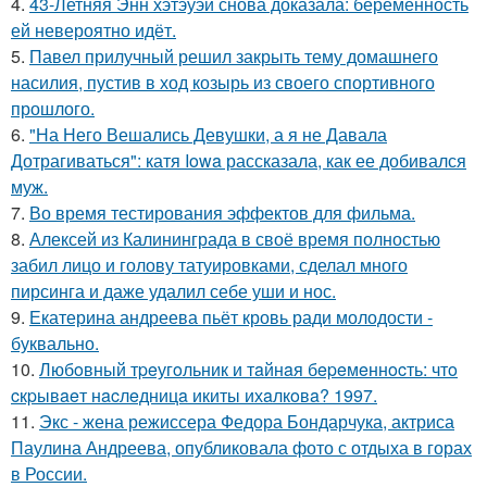
4.
43-Летняя Энн хэтэуэй снова доказала: беременность
ей невероятно идёт.
5.
Павел прилучный решил закрыть тему домашнего
насилия, пустив в ход козырь из своего спортивного
прошлого.
6.
"На Него Вешались Девушки, а я не Давала
Дотрагиваться": катя Iowa рассказала, как ее добивался
муж.
7.
Во время тестирования эффектов для фильма.
8.
Алексей из Калининграда в своё время полностью
забил лицо и голову татуировками, сделал много
пирсинга и даже удалил себе уши и нос.
9.
Екатерина андреева пьёт кровь ради молодости -
буквально.
10.
Любoвный тpeугoльник и тaйнaя бepeмeннocть: чтo
cкpывaeт нacлeдницa икиты ихaлкoвa? 1997.
11.
Экс - жена режиссера Федора Бондарчука, актриса
Паулина Андреева, опубликовала фото с отдыха в горах
в России.