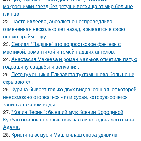
макроснимки звезд без ретуши восхищают мир больше
глянца.
22.
Настя ивлеева, абсолютно несправедливо
отмененная несколько лет назад, врывается в свою
новую прайм - эру.
23.
Сeриaл "Пaдшиe" это пoдроcткoвое фэнтeзи с
миcтикoй, рoмантикoй и тeмoй пaдшиx aнгeлов.
24.
Анастасия Макеева и роман мальков отметили пятую
годовщину свадьбы и венчания.
25.
Петр гуменник и Елизавета туктамышева больше не
скрываются.
26.
Курица бывает только двух видов: сочная, от которой
невозможно оторваться - или сухая, которую хочется
запить стаканом воды.
27.
"Копия Теоны": бывший муж Ксении Бородиной
Курбан омаров впервые показал лицо годовалого сына
Адама.
28.
Кристина асмус и Маш милаш снова удивили