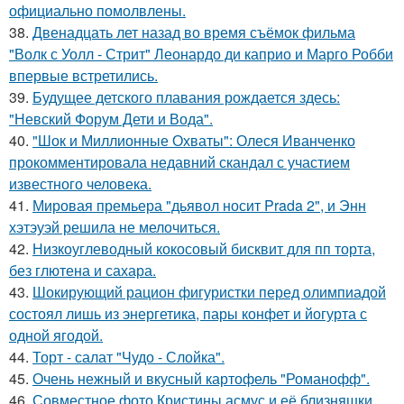
официально помолвлены.
38.
Двенадцать лет назад во время съёмок фильма
"Волк с Уолл - Стрит" Леонардо ди каприо и Марго Робби
впервые встретились.
39.
Будущее детского плавания рождается здесь:
"Невский Форум Дети и Вода".
40.
"Шок и Миллионные Охваты": Олеся Иванченко
прокомментировала недавний скандал с участием
известного человека.
41.
Мировая премьера "дьявол носит Prada 2", и Энн
хэтэуэй решила не мелочиться.
42.
Низкоуглеводный кокосовый бисквит для пп торта,
без глютена и сахара.
43.
Шокирующий рацион фигуристки перед олимпиадой
состоял лишь из энергетика, пары конфет и йогурта с
одной ягодой.
44.
Торт - салат "Чудо - Слойка".
45.
Очень нежный и вкусный картофель "Романофф".
46.
Совместное фото Кристины асмус и её близняшки