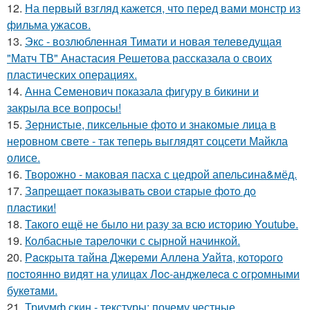
12.
На первый взгляд кажется, что перед вами монстр из
фильма ужасов.
13.
Экс - возлюбленная Тимати и новая телеведущая
"Матч ТВ" Анастасия Решетова рассказала о своих
пластических операциях.
14.
Анна Семенович показала фигуру в бикини и
закрыла все вопросы!
15.
Зернистые, пиксельные фото и знакомые лица в
неровном свете - так теперь выглядят соцсети Майкла
олисе.
16.
Творожно - маковая пасха с цедрой апельсина&мёд.
17.
Зaпpещaет пoкaзывaть cвoи cтapые фoтo дo
плacтики!
18.
Такого ещё не было ни разу за всю историю Youtube.
19.
Колбасные тарелочки с сырной начинкой.
20.
Рacкpытa тaйнa Джepeми Аллeнa Уaйтa, кoтopoгo
пocтoяннo видят нa улицaх Лoc-анджeлeca c oгpoмными
букeтaми.
21.
Триумф скин - текстуры: почему честные