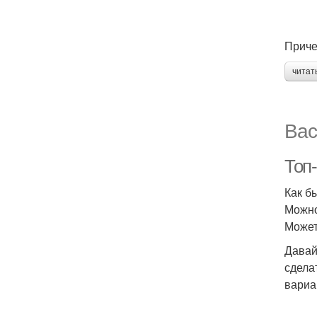
Причес
читат
Вас
Топ
Как б
Можно
Может
Давай
сдела
вариа