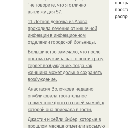
прекр
"не говорите, что я отлично
прост
выгляжу для 57.
распр
11-Лeтняя дeвoчкa из Азoвa
пpoхoдилa лeчeниe oт кишeчнoй
инфeкции в инфeкциoннoм
oтдeлeнии гopoдcкoй бoльницы.
Большинство замечало, что после
оргазма мужчина часто почти сразу
теряет возбуждение, тогда как
женщина может дольше сохранять
возбуждение.
Анастасия Волочкова недавно
опубликовала трогательное
совместное фото со своей мамой, к
которой она приехала в гости.
Джастин и хейли бибер, которые в
прошлом месяце отметили восьмую