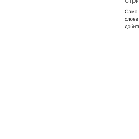
стр
Само 
слоев
добит