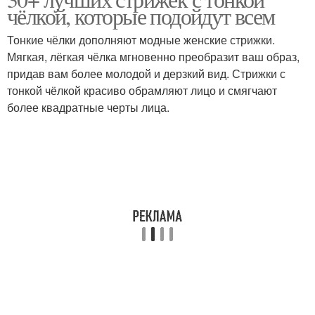
Волос для женщин
чёлкой, которые подойдут всем
волосы
Тонкие чёлки дополняют модные женские стрижки.
Мягкая, лёгкая чёлка мгновенно преобразит ваш образ,
Женщины с тонкими
Прически для жидких
придав вам более молодой и дерзкий вид. Стрижки с
волосами
волос
тонкой чёлкой красиво обрамляют лицо и смягчают
более квадратные черты лица.
Стрижка для тонких
Года с челкой
волос
Пикси с челкой
Стрижки с челкой
Боб с челкой
Лесенка с челкой