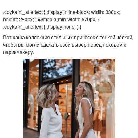
.cpykami_aftertext { display:inline-block; width: 336px;
height: 280px; } @media(min-width: 570px) {
.cpykami_aftertext { display:none; } }
Каскад с челкой
Тонкие волосы
Вот наша коллекция стильных причёсок с тонкой чёлкой,
чтобы вы могли сделать свой выбор перед походом к
парикмахеру.
Уход за тонкими
Масла для волос
волосами
Масло на влажные
Масло на волосах
волосы
Стрижка на средние
Волосы в тугие укладки
волосы