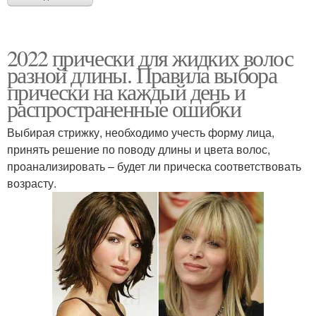
Стрижки на
Стрижка для средних
2022 прически для жидких волос
полудлинные волосы
волос
разной длины. Правила выбора
прически на каждый день и
распространенные ошибки
Прически на средние
Волос без челки
волосы
Выбирая стрижку, необходимо учесть форму лица,
принять решение по поводу длины и цвета волос,
проанализировать – будет ли прическа соответствовать
возрасту.
Растрепанные волосы
Заколки на волосах
Локоны на средние
Стрижки с густой
волосы
челкой