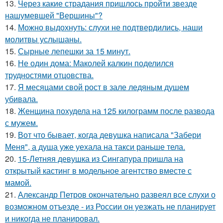
13.
Через какие страдания пришлось пройти звезде
нашумевшей "Вершины"?
14.
Можно выдохнуть: слухи не подтвердились, наши
молитвы услышаны.
15.
Сырные лепешки за 15 минут.
16.
Не один дома: Маколей калкин поделился
трудностями отцовства.
17.
Я месяцами свой рост в зале ледяным душем
убивала.
18.
Женщина похудела на 125 килограмм после развода
с мужем.
19.
Вот что бывает, когда девушка написала "Забери
Меня", а душа уже уехала на такси раньше тела.
20.
15-Летняя девушка из Сингапура пришла на
открытый кастинг в модельное агентство вместе с
мамой.
21.
Александр Петров окончательно развеял все слухи о
возможном отъезде - из России он уезжать не планирует
и никогда не планировал.