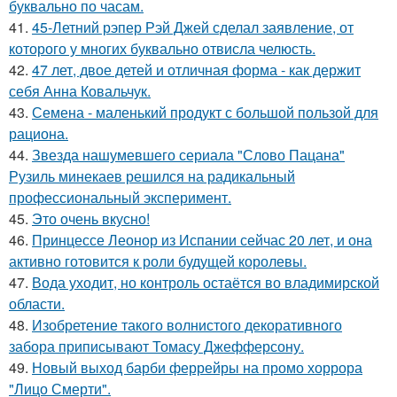
буквально по часам.
41.
45-Летний рэпер Рэй Джей сделал заявление, от
которого у многих буквально отвисла челюсть.
42.
47 лет, двое детей и отличная форма - как держит
себя Анна Ковальчук.
43.
Семена - маленький продукт с большой пользой для
рациона.
44.
Звезда нашумевшего сериала "Слово Пацана"
Рузиль минекаев решился на радикальный
профессиональный эксперимент.
45.
Это очень вкусно!
46.
Принцессе Леонор из Испании сейчас 20 лет, и она
активно готовится к роли будущей королевы.
47.
Вода уходит, но контроль остаётся во владимирской
области.
48.
Изобретение такого волнистого декоративного
забора приписывают Томасу Джефферсону.
49.
Новый выход барби феррейры на промо хоррора
"Лицо Смерти".