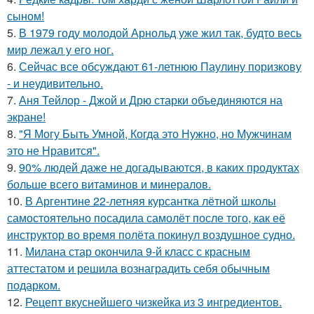
сыном!
5.
В 1979 году молодой Арнольд уже жил так, будто весь
мир лежал у его ног.
6.
Сейчас все обсуждают 61-летнюю Паулину поризкову
- и неудивительно.
7.
Аня Тейлор - Джой и Дрю старки объединяются на
экране!
8.
"Я Могу Быть Умной, Когда это Нужно, но Мужчинам
это не Нравится".
9.
90% людей даже не догадываются, в каких продуктах
больше всего витаминов и минералов.
10.
В Аргентине 22-летняя курсантка лётной школы
самостоятельно посадила самолёт после того, как её
инструктор во время полёта покинул воздушное судно.
11.
Милана стар окончила 9-й класс с красным
аттестатом и решила вознаградить себя обычным
подарком.
12.
Рецепт вкуснейшего чизкейка из 3 ингредиентов.