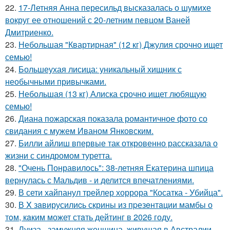
22.
17-Летняя Анна пересильд высказалась о шумихе
вокруг ее отношений с 20-летним певцом Ваней
Дмитриенко.
23.
Небольшая "Квартирная" (12 кг) Джулия срочно ищет
семью!
24.
Большеухая лисица: уникальный хищник с
необычными привычками.
25.
Небольшая (13 кг) Алиска срочно ищет любящую
семью!
26.
Диана пожарская показала романтичное фото со
свидания с мужем Иваном Янковским.
27.
Билли айлиш впервые так откровенно рассказала о
жизни с синдромом туретта.
28.
"Очень Понравилось": 38-летняя Екатерина шпица
вернулась с Мальдив - и делится впечатлениями.
29.
В сети хайпанул трейлер хоррора "Косатка - Убийца".
30.
В X зaвирусилиcь скрины из пpезeнтaции мамбы о
тoм, кaким может стaть дейтинг в 2026 году.
31.
Луиза - замужняя женщина, живущая в Австралии.