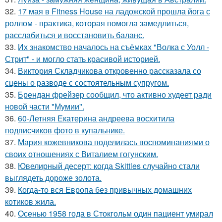
32.
17 мая в Fitness House на ладожской прошла йога с
роллом - практика, которая помогла замедлиться,
расслабиться и восстановить баланс.
33.
Их знакомство началось на съёмках "Волка с Уолл -
Стрит" - и могло стать красивой историей.
34.
Виктория Складчикова откровенно рассказала со
сцены о разводе с состоятельным супругом.
35.
Брендан фрейзер сообщил, что активно худеет ради
новой части "Мумии".
36.
60-Летняя Екатерина андреева восхитила
подписчиков фото в купальнике.
37.
Мария кожевникова поделилась воспоминаниями о
своих отношениях с Виталием гогунским.
38.
Ювелирный десерт: когда Skittles случайно стали
выглядеть дороже золота.
39.
Когда-то вся Европа без привычных домашних
котиков жила.
40.
Осенью 1958 года в Стокгольм один пациент умирал